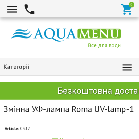



Все для води

Категорії
Безкоштовна достав
Змінна УФ-лампа Roma UV-lamp-1
Article:
0332