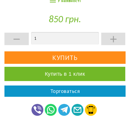

У наявності
850 грн.


Купить в 1 клик
Торговаться