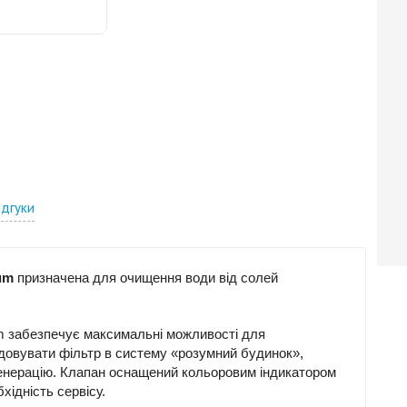
ідгуки
um
призначена для очищення води від солей
m забезпечує максимальні можливості для
довувати фільтр в систему «розумний будинок»,
егенерацію. Клапан оснащений кольоровим індикатором
хідність сервісу.