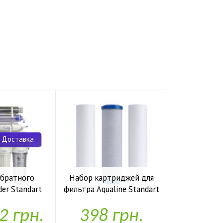
 Доставка
обратного
Набор картриджей для
Комп
der Standart
фильтра Aqualine Standart
накопите
io UF P
1-2-3
Kaplya
2 грн.
398 грн.
1,97
аявності
У наявності
У н