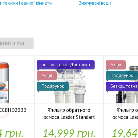
 техніки і ванної кімнати
Змягчувачі води
Безкоштовна Доставка
Акція
Акція
Подарунок
Подарунок
Безкоштовна
 FCCBHD20BB
Фильтр обратного
Фильтр 
осмоса Leader Standart
осмоса Lea
аявності
RO-6 bio UF
RO-6 b
4 грн.
14,999 грн.
19,64
У наявності
У н