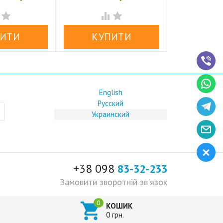






English
Русский
Украинский
+38 098
83-32-233
Замовити зворотній зв'язок

КОШИК
0 грн.