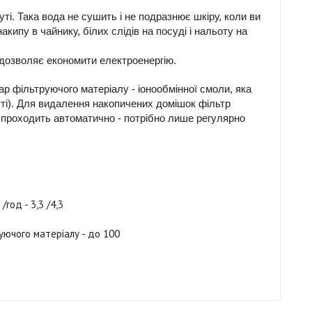
ті. Така вода не сушить і не подразнює шкіру, коли ви
ипу в чайнику, білих слідів на посуді і нальоту на
 дозволяє економити електроенергію.
р фільтруючого матеріалу - іонообмінної смоли, яка
ості). Для видалення накопичених домішок фільтр
 проходить автоматично - потрібно лише регулярно
год - 3,3 /4,3
руючого матеріалу - до 100