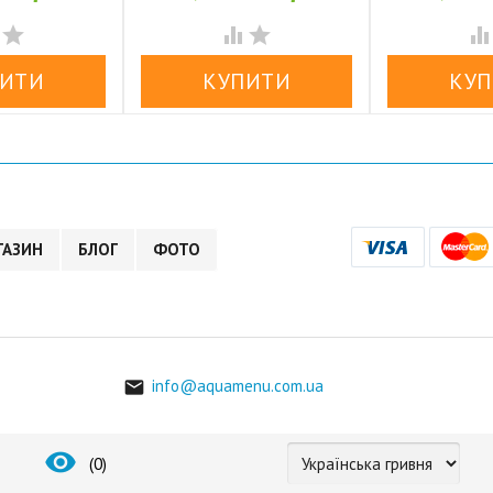






ГАЗИН
БЛОГ
ФОТО
info@aquamenu.com.ua


(
0
)