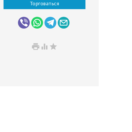
Торговаться


