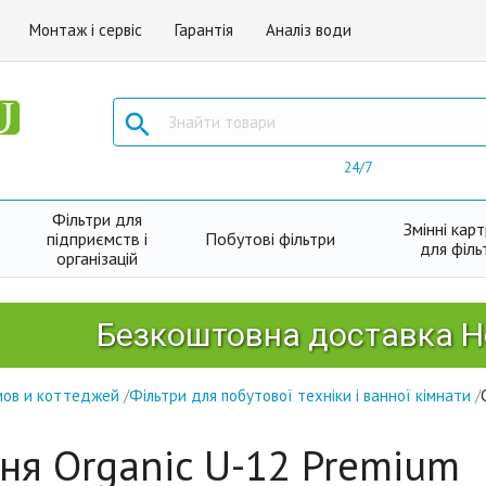
Монтаж і сервіс
Гарантія
Аналіз води

24/7
Фільтри для
Змінні кар
підприємств і
Побутові фільтри
для філь
організацій
Безкоштовна доставка Новою 
мов и коттеджей
/
Фільтри для побутової техніки і ванної кімнати
/
ня Organic U-12 Premium