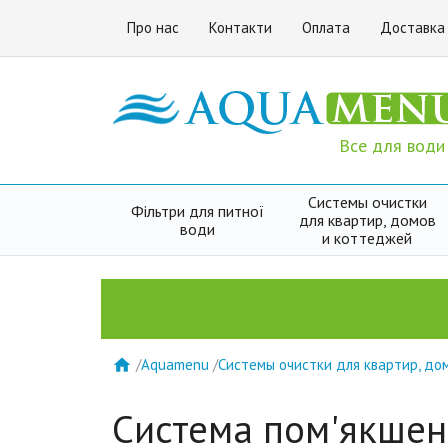
Про нас
Контакти
Оплата
Доставка
Все для води
Системы очистки
Фільтри для питної
для квартир, домов
води
и коттеджей
/
Aquamenu
/
Системы очистки для квартир, до

Система пом'якшен