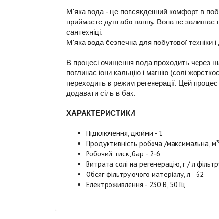
М'яка вода - це повсякденний комфорт в побу
приймаєте душ або ванну. Вона не залишає нак
сантехніці.
М'яка вода безпечна для побутової техніки і
В процесі очищення вода проходить через ша
поглинає іони кальцію і магнію (солі жорстк
переходить в режим регенерації. Цей процес
додавати сіль в бак.
ХАРАКТЕРИСТИКИ
Підключення, дюйми - 1
Продуктивність робоча /максимальна, м³ /
Робочий тиск, бар - 2-6
Витрата солі на регенерацію, г / л фільт
Обсяг фільтруючого матеріалу, л - 62
Електроживлення - 230 В, 50 Гц