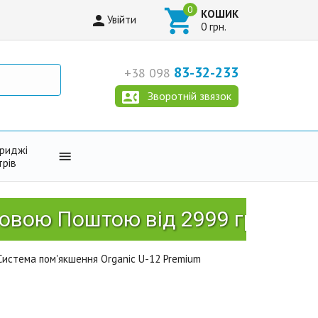

КОШИК

Увійти
0 грн.
83-32-233
+38 098

Зворотній звязок
триджі

трів
Поштою від 2999 грн!
Система пом'якшення Organic U-12 Premium