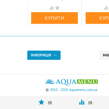



ІНФОРМЦІЯ
МА
©
2010 - 2026 Aquamenu.com.ua


(
0
)
(
0
)