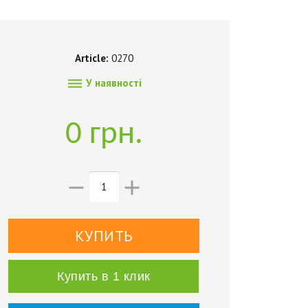
Article:
0270

У наявності
0 грн.


Купить в 1 клик