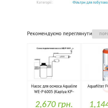
Категорії:
Фільтри для побутової
Рекомендуємо переглянути
Насос для осмоса Aqualine
Aquafilter
WE-P 6005 (Kaplya KP-

У н
P6005)
2,670 грн.
1,14
У наявності