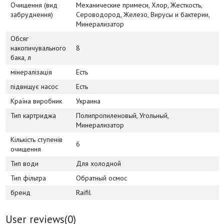
Очищення (вид
Механические примеси, Хлор, Жесткость,
забруднення)
Сероводород, Железо, Вирусы и бактерии,
Минерализатор
Обсяг
накопичувального
8
бака, л
мінералізація
Есть
підвищує насос
Есть
Країна виробник
Украина
Тип картриджа
Полипропиленовый, Угольный,
Минерализатор
Кількість ступенів
6
очищення
Тип води
Для холодной
Тип фільтра
Обратный осмос
бренд
Raifil
User reviews(
0
)