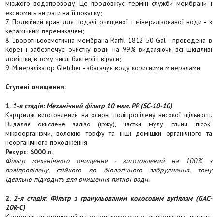
міського водопроводу. Це продовжує термін служби мембрани і
економить витрати на її покупку;
7. Подвійний кран для подачі очищеної і мінералізованої води - з
керамічним перемикачем;
8. Зворотньоосмотична мембрана Raifil 1812-50 Gal - проведена в
Кореї і забезпечує очистку води на 99% видаляючи всі шкідливі
домішки, в тому числі бактерії і віруси;
9. Мінералізатор Gletcher - збагачує воду корисними мінералами.
Ступені очищення:
1.
1-я стадія: Механічний фільтр 10 мкм. PP (SC-10-10)
Картридж виготовлений на основі поліпропілену високої щільності.
Видаляє окислене залізо (іржу), частки мулу, глини, пісок,
мікроорганізми, волокно торфу та інші домішки органічного та
неорганічного походження.
Ресурс: 6000 л.
Фільтр механічного очищення - виготовлений на 100% з
поліпропілену, стійкого до біологічного забруднення, тому
ідеально підходить для очищення питної води.
2.
2-я стадія: Фільтр з гранульованим кокосовим вугіллям (GAC-
10R-C)
Картридж виготовлений на основі кокосового активованого вугілля.