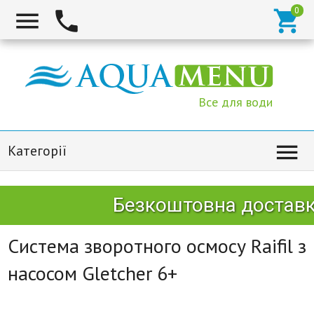



Все для води

Категорії
Безкоштовна доставка
Система зворотного осмосу Raifil з
насосом Gletcher 6+