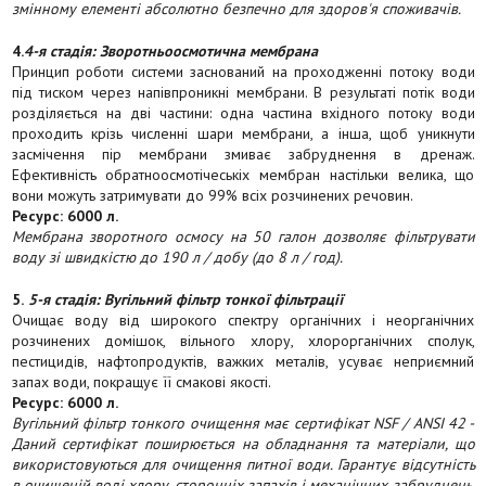
змінному елементі абсолютно безпечно для здоров'я споживачів.
4.
4-я стадія: Зворотньоосмотична мембрана
Принцип роботи системи заснований на проходженні потоку води
під тиском через напівпроникні мембрани. В результаті потік води
розділяється на дві частини: одна частина вхідного потоку води
проходить крізь численні шари мембрани, а інша, щоб уникнути
засмічення пір мембрани змиває забруднення в дренаж.
Ефективність обратноосмотічеськіх мембран настільки велика, що
вони можуть затримувати до 99% всіх розчинених речовин.
Ресурс: 6000 л.
Мембрана зворотного осмосу на 50 галон дозволяє фільтрувати
воду зі швидкістю до 190 л / добу (до 8 л / год).
5.
5-я стадія: Вугільний фільтр тонкої фільтрації
Очищає воду від широкого спектру органічних і неорганічних
розчинених домішок, вільного хлору, хлорорганічних сполук,
пестицидів, нафтопродуктів, важких металів, усуває неприємний
запах води, покращує її смакові якості.
Ресурс: 6000 л.
Вугільний фільтр тонкого очищення має сертифікат NSF / ANSI 42 -
Даний сертифікат поширюється на обладнання та матеріали, що
використовуються для очищення питної води. Гарантує відсутність
в очищеній воді хлору, сторонніх запахів і механічних забруднень.