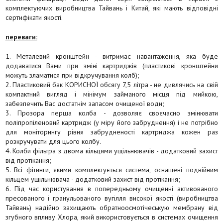
комплектуючих виробництва Тайвань і Китай, які мають відповідні
сертифікати якості.
переваги:
1. Металевий кронштейн - витримає навантаження, яка буде
додаватися Вами при зміні картриджів (пластикові кронштейни
можуть зламатися при відкручування колб);
2. Пластиковий бак КОРИСНОЇ обсягу 7,5 літра - не дивлячись на свій
компактний вигляд і мінімум займаного місця під мийкою,
забезпечить Вас достатнім запасом очищеної води;
3. Прозора перша колба - дозволяє своєчасно змінювати
поліпропіленовий картридж (у міру його забруднення) і не потрібно
для моніторингу рівня забрудненості картриджа кожен раз
розкручувати для цього колбу.
4. Колби фільтра з двома кільцями ущільнювачів - додатковий захист
від протікання;
5. Всі фітинги, якими комплектується система, оснащені подвійним
кільцем ущільнювача - додатковий захист від протікання;
6. Під час користування в попередньому очищенні активованого
пресованого і гранульованого вугілля високої якості (виробництва
Тайвань) надійно захищають обратноосмотічеськую мембрану від
згубного впливу Хлора, який використовується в системах очищення