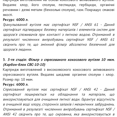
Видаляє хлор, його сполуки, пестициди, гербіциди, органічні
речовини і деякі метали (бензольні сполуки), гази. Покращує смакові
якості.
Ресурс: 6000 л.
Гранульований вугілля має сертифікат NSF / ANSI 61 - Даний
сертифікат підтверджує безпеку матеріалів і елементів систем для
здоров'я споживачів при контакті з питною водою. Отриманий в
результаті численних випробувань сертифікат NSF / ANSI 61
свідчить про те, що змінний фільтр абсолютно безпечний для
здоров'я людини.
3.
3-тя стадія: Фільтр з спресованого кокосового вугілля 10 мкм.
(Карбон-блок CBC-10-10)
Картридж виготовлений з високоякісного кокосового активованого
спресованого вугілля. Видаляє шкідливі органічні сполуки і хлор.
Розмір пір: 10 мкм.
Ресурс: 6000 л.
Спресований вугілля має сертифікат NSF / ANSI 42 - Даний
сертифікат поширюється на обладнання та матеріали, що
використовуються для очищення питної води. Гарантує відсутність
в очищеній воді хлору, сторонніх запахів і механічних забруднень.
Отриманий в результаті численних випробувань сертифікат NSF /
ANSI 42 свідчить про те, що сировина, яка використовується в