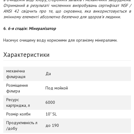
Отриманий в результаті численних випробувань сертифікат NSF /
ANSI 42 свідчить про те, що сировина, яка використовується в
змінному елементі абсолютно безпечно для здоров'я людини.
6.
6-я стадія: Мінералізатор
Насичує очищену воду корисними для організму мінералами.
Характеристики
механічна
Да
фільтрація
Розміщення
Под мойкой
фільтра
Ресурс
6000
картриджа, л
Розмір колби
10" SL
Продуктивність л
до 190
/добу