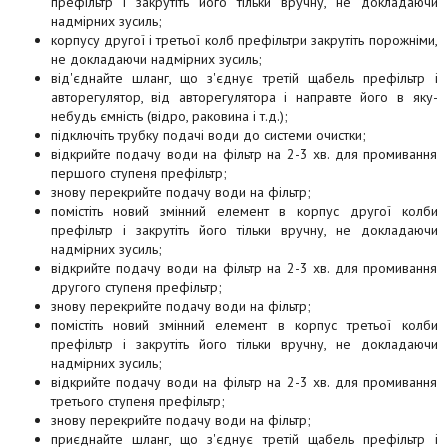
префільтр і закрутіть його тільки вручну, не докладаючи
надмірних зусиль;
корпусу другої і третьої колб префільтри закрутіть порожніми,
не докладаючи надмірних зусиль;
від'єднайте шланг, що з'єднує третій щабель префільтр і
авторегулятор, від авторегулятора і направте його в яку-
небудь ємність (відро, раковина і т.д.);
підключіть трубку подачі води до системи очистки;
відкрийте подачу води на фільтр на 2-3 хв. для промивання
першого ступеня префільтр;
знову перекрийте подачу води на фільтр;
помістіть новий змінний елемент в корпус другої колби
префільтр і закрутіть його тільки вручну, не докладаючи
надмірних зусиль;
відкрийте подачу води на фільтр на 2-3 хв. для промивання
другого ступеня префільтр;
знову перекрийте подачу води на фільтр;
помістіть новий змінний елемент в корпус третьої колби
префільтр і закрутіть його тільки вручну, не докладаючи
надмірних зусиль;
відкрийте подачу води на фільтр на 2-3 хв. для промивання
третього ступеня префільтр;
знову перекрийте подачу води на фільтр;
приєднайте шланг, що з'єднує третій щабель префільтр і