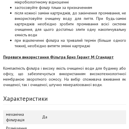
мікробіологічному відношенні
застосовуйте фільтр тільки за призначенням
після кожної заміни картриджів, до закінчення промивання, не
використовуйте очищену воду для пиття. При будь-заміні
картриджів необхідно зробити промивання всієї системи
очищення, для цього достатньо злити одну накопичувальну
ємність води
при відключенні фільтра на тривалий термін (більше одного
тижня), необхідно витягти змінні картриджі
Переваги використання Фільтра Бриз
Гарант М Стандарт
Компактність фільтра і високу якість очищеної води для будинку або
офісу, що забезпечується використанням високотехнологічної
мембраною зворотного осмосу. На вибір споживача вживання як
очищеної, так і очищеної, штучно мінералізованої води.
Характеристики
механічна
Да
фільтрація
Розміщення