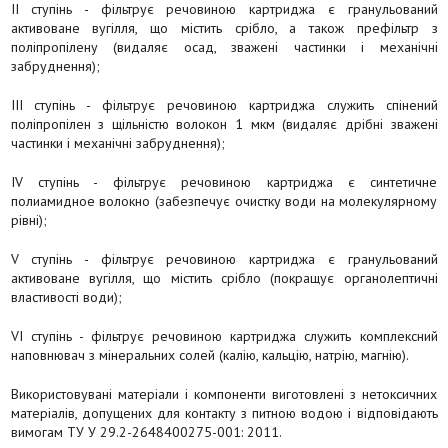
II ступінь - фільтрує речовиною картриджа є гранульований
активоване вугілля, що містить срібло, а також префільтр з
поліпропілену (видаляє осад, зважені частинки і механічні
забруднення);
III ступінь - фільтрує речовиною картриджа служить спінений
поліпропілен з щільністю волокон 1 мкм (видаляє дрібні зважені
частинки і механічні забруднення);
IV ступінь - фільтрує речовиною картриджа є синтетичне
полиамидное волокно (забезпечує очистку води на молекулярному
рівні);
V ступінь - фільтрує речовиною картриджа є гранульований
активоване вугілля, що містить срібло (покращує органолептичні
властивості води);
VI ступінь - фільтрує речовиною картриджа служить комплексний
наповнювач з мінеральних солей (калію, кальцію, натрію, магнію).
Використовувані матеріали і компоненти виготовлені з нетоксичних
матеріалів, допущених для контакту з питною водою і відповідають
вимогам ТУ У 29.2-2648400275-001: 2011.