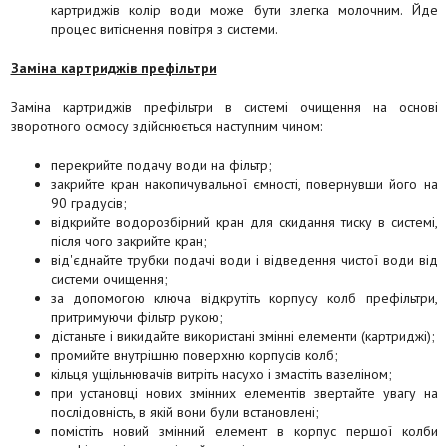
картриджів колір води може бути злегка молочним. Йде
процес витіснення повітря з системи.
Заміна картриджів префільтри
Заміна картриджів префільтри в системі очищення на основі
зворотного осмосу здійснюється наступним чином:
перекрийте подачу води на фільтр;
закрийте кран накопичувальної ємності, повернувши його на
90 градусів;
відкрийте водорозбірний кран для скидання тиску в системі,
після чого закрийте кран;
від'єднайте трубки подачі води і відведення чистої води від
системи очищення;
за допомогою ключа відкрутіть корпусу колб префільтри,
притримуючи фільтр рукою;
дістаньте і викидайте використані змінні елементи (картриджі);
промийте внутрішню поверхню корпусів колб;
кільця ущільнювачів витріть насухо і змастіть вазеліном;
при установці нових змінних елементів звертайте увагу на
послідовність, в якій вони були встановлені;
помістіть новий змінний елемент в корпус першої колби