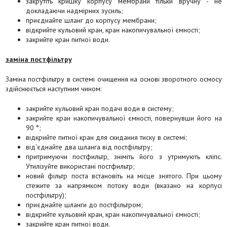
закрутіть кришку корпусу мембрани тільки вручну - не
докладаючи надмірних зусиль;
приєднайте шланг до корпусу мембрани;
відкрийте кульовий кран, кран накопичувальної ємності;
закрийте кран питної води.
заміна постфільтру
Заміна постфільтру в системі очищення на основі зворотного осмосу
здійснюється наступним чином:
закрийте кульовий кран подачі води в систему;
закрийте кран накопичувальної ємності, повернувши його на
90 °;
відкрийте питної кран для скидання тиску в системі;
від'єднайте два шланга від постфільтру;
притримуючи постфильтр, зніміть його з утримують кліпс.
Утилізуйте використані постфильтр;
новий фільтр поста встановіть на місце знятого. При цьому
стежите за напрямком потоку води (вказано на корпусі
постфільтру);
приєднайте шланги до постфільтром;
відкрийте кульовий кран, кран накопичувальної ємності;
закрийте кран питної води.