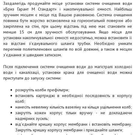
Заздалегідь продумайте місце установки системи очищення води
«Бриз Гарант М Стандарт» і накопичувальної ємності. Найбільш
зручним місцем є місце під Вашою раковиною. Система очищення
повинна бути жорстко встановлена на горизонтальній поверхні або
закріплена на стіні, при цьому відстань під нею має становити не
менше 15 см для зручності обслуговування. Якщо місця для
установки накопичувальної ємності недостатньо, можна встановити її
на відстані з'єднувального шланга трубки. Необхідно уникати
перегинів поліетиленових шлангів по всій довжині, а також в місцях
з'єднання зі швидким затиском.
Після підключення системи очищення води до магістралі холодної
води і каналізації, установки крана для очищеної води можна
приступати до запуску системи:
розкрутіть колби префільтри;
встановіть картриджі в необхідної послідовність в корпусу
колб;
нанесіть невелику кількість вазеліну на кільця ущільнення колб;
закрутіть кожен корпус тільки вручну - не докладаючи
надмірних зусиль;
від'єднайте кришку корпус мембрани і встановіть мембрану.
Закрутіть кришку корпусу мембрани і приєднайте шланги;