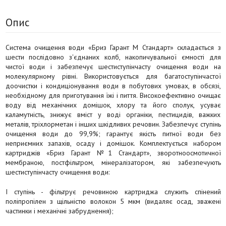
Опис
Система очищення води «Бриз Гарант М Стандарт» складається з
шести послідовно з'єднаних колб, накопичувальної ємності для
чистої води і забезпечує шестиступінчасту очищення води на
молекулярному рівні. Використовується для багатоступінчастої
доочистки і кондиціонування води в побутових умовах, в обсязі,
необхідному для приготування їжі і пиття. Високоефективно очищає
воду від механічних домішок, хлору та його сполук, усуває
каламутність, знижує вміст у воді органіки, пестицидів, важких
металів, тріхлорметан і інших шкідливих речовин. Забезпечує ступінь
очищення води до 99,9%; гарантує якість питної води без
неприємних запахів, осаду і домішок. Комплектується набором
картриджів «Бриз Гарант №1 Стандарт», зворотноосмотичної
мембраною, постфільтром, мінералізатором, які забезпечують
шестиступінчасту очищення води:
I ступінь - фільтрує речовиною картриджа служить спінений
поліпропілен з щільністю волокон 5 мкм (видаляє осад, зважені
частинки і механічні забруднення);