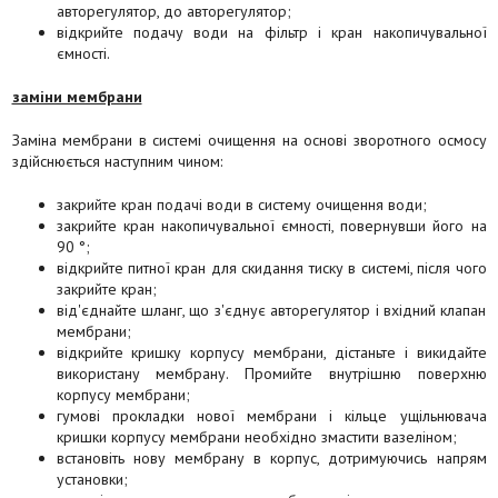
авторегулятор, до авторегулятор;
відкрийте подачу води на фільтр і кран накопичувальної
ємності.
заміни мембрани
Заміна мембрани в системі очищення на основі зворотного осмосу
здійснюється наступним чином:
закрийте кран подачі води в систему очищення води;
закрийте кран накопичувальної ємності, повернувши його на
90 °;
відкрийте питної кран для скидання тиску в системі, після чого
закрийте кран;
від'єднайте шланг, що з'єднує авторегулятор і вхідний клапан
мембрани;
відкрийте кришку корпусу мембрани, дістаньте і викидайте
використану мембрану. Промийте внутрішню поверхню
корпусу мембрани;
гумові прокладки нової мембрани і кільце ущільнювача
кришки корпусу мембрани необхідно змастити вазеліном;
встановіть нову мембрану в корпус, дотримуючись напрям
установки;