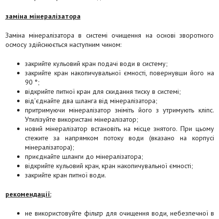
заміна мінералізатора
Заміна мінералізатора в системі очищення на основі зворотного
осмосу здійснюється наступним чином:
закрийте кульовий кран подачі води в систему;
закрийте кран накопичувальної ємності, повернувши його на
90 °;
відкрийте питної кран для скидання тиску в системі;
від'єднайте два шланга від мінералізатора;
притримуючи мінералізатор зніміть його з утримують кліпс.
Утилізуйте використані мінералізатор;
новий мінералізатор встановіть на місце знятого. При цьому
стежите за напрямком потоку води (вказано на корпусі
мінералізатора);
приєднайте шланги до мінералізатора;
відкрийте кульовий кран, кран накопичувальної ємності;
закрийте кран питної води.
рекомендації:
не використовуйте фільтр для очищення води, небезпечної в