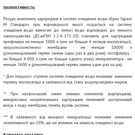
продуктивність:
Ресурс комплекту картриджів в системі очищення води «Бриз Гарант
М Стандарт» при відповідності якості подається на систему
очищення води вимогам до питної води відповідно до чинного
законодавства (ДСанПіН 2.2.4-171-10) становить для картриджів
префільтри не менше 3000 л (але не більше 6 місяців експлуатації),
зворотноосмотичної мембрани - не менше 10000 л
(рекомендований термін заміни один раз в два роки), постфільтру -
не більше 4 000 л (але не більше одного року), мінералізатора - не
менше 3600 л (рекомендований термін заміни один раз на рік).
* Для першого ступеня системи очищення води можливе зниження
терміну експлуатації в залежності від стану водопровідних мереж.
** При несвоєчасній заміні змінних елементів (картриджів),
використанні неоригінальних картриджів можливий достроковий
вихід з ладу мембрани, помпи, вузлів системи.
*** В залежності від вихідної мінералізації можливе зниження
селективності до 20%, що не впливає на кількість очищеної води.
Комплект поставки: