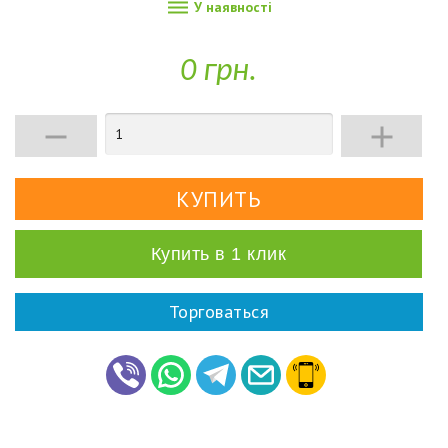

У наявності
0 грн.


Купить в 1 клик
Торговаться