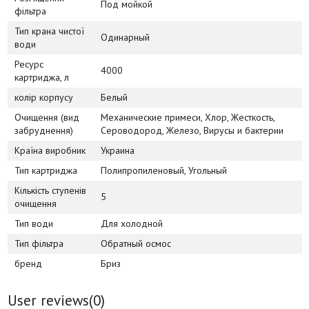
Под мойкой
фільтра
Тип крана чистої
Одинарный
води
Ресурс
4000
картриджа, л
колір корпусу
Белый
Очищення (вид
Механические примеси, Хлор, Жесткость,
забруднення)
Сероводород, Железо, Вирусы и бактерии
Країна виробник
Украина
Тип картриджа
Полипропиленовый, Угольный
Кількість ступенів
5
очищення
Тип води
Для холодной
Тип фільтра
Обратный осмос
бренд
Бриз
User reviews(
0
)