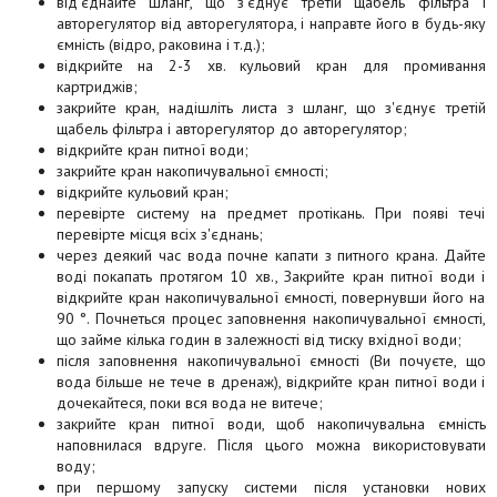
від'єднайте шланг, що з'єднує третій щабель фільтра і
авторегулятор від авторегулятора, і направте його в будь-яку
ємність (відро, раковина і т.д.);
відкрийте на 2-3 хв. кульовий кран для промивання
картриджів;
закрийте кран, надішліть листа з шланг, що з'єднує третій
щабель фільтра і авторегулятор до авторегулятор;
відкрийте кран питної води;
закрийте кран накопичувальної ємності;
відкрийте кульовий кран;
перевірте систему на предмет протікань. При появі течі
перевірте місця всіх з'єднань;
через деякий час вода почне капати з питного крана. Дайте
воді покапать протягом 10 хв., Закрийте кран питної води і
відкрийте кран накопичувальної ємності, повернувши його на
90 °. Почнеться процес заповнення накопичувальної ємності,
що займе кілька годин в залежності від тиску вхідної води;
після заповнення накопичувальної ємності (Ви почуєте, що
вода більше не тече в дренаж), відкрийте кран питної води і
дочекайтеся, поки вся вода не витече;
закрийте кран питної води, щоб накопичувальна ємність
наповнилася вдруге. Після цього можна використовувати
воду;
при першому запуску системи після установки нових