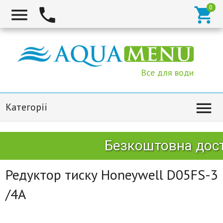



Все для води

Категорії
Безкоштовна доста
Редуктор тиску Honeywell D05FS-3
/4A