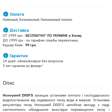

Оплата
Наличный, Безналичный, Наложенный платеж.

Доставка
ОТ 2999 грн. -
БЕСПЛАТНО* ПО УКРАИНЕ и Киеву.
ДО 2999 грн. - по тарифам службы перевозчика.
Курьер Киев -
99 грн.

Гарантия
14 дней -обмен/возврат без вопросов.
5 лет гарантии на фильтр.*
Опис
Honeywell D05FS
захищає установки питного і господарського
водопостачання від надмірного тиску води в мережі. Установка
регулятора тиску Honeywell D05FS запобігає виходу з ладу
сантехнічного обладнання внаслідок перевищення тиску і