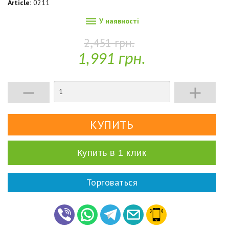
Article:
0211

У наявності
2,451 грн.
1,991 грн.


Купить в 1 клик
Торговаться