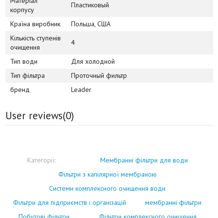
Матеріал
Пластиковый
корпусу
Країна виробник
Польша, США
Кількість ступенів
4
очищення
Тип води
Для холодной
Тип фільтра
Проточный фильтр
бренд
Leader
User reviews(
0
)
Категорії:
Мембранні фільтри для води
Фільтри з капілярної мембраною
Системи комплексного очищення води
Фільтри для підприємств і організацій
мембранні фільтри
Побутові фільтри
Фільтри комплексного очищення