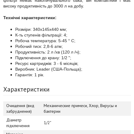
фільтрі немає накопичувального бака, він компактний і має
високу продуктивність до 3000 л на добу.
Технічні характеристики:
Розміри: 340x145x440 мм;
К-ть ступенів фільтрації: 4;
Робоча температура: 5-45 ° C;
Робочий тиск: 2,8-6 атм;
Продуктивність: 2 л /хв (120 л /ч);
Підключення до крану: 1/2 ";
Ресурс картриджів: 3 - 6 місяців;
Виробник: Leader (США-Польща);
Гарантія: 1 рік.
Характеристики
Очищення (вид
Механические примеси, Хлор, Вирусы и
забруднення)
бактерии
Діаметр
1/2"
підключення