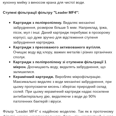
кухонну мийку з виносом крана для чистої води.
Ступені фільтрації фільтру "Leader MF4":
Картридж з поліпропілену.
Видаляє механічні
забруднення, розміром більше 5 мкм. Наприклад, іржа,
пісок, мул і інші. Даний картридж перебуває в прозорому
корпусі, що дуже зручно для відстеження ступеня
забруднення картриджа.
Картридж з пресованого активованого вугілля.
Очищає воду від хлору, важких металів і різних органічних
сполук.
Картридж з поліпропілену зі ступенем фільтрації 1
мікрон.
Доочищають воду, видалять забруднення, що
залишилися.
Керамічний картридж.
Виробляє мікрофільтрацію.
Максимально видаляє з води механічні забруднення, при
цьому пропускаючи кисень і зберігає природний склад
солей. При цьому керамічний картридж надає посилене
антибактеріальну дію, видаляючи з води до 90%
патогенних бактерій і віруси.
Фільтр "Leader MF4" є надійною моделлю. Так як в проточному