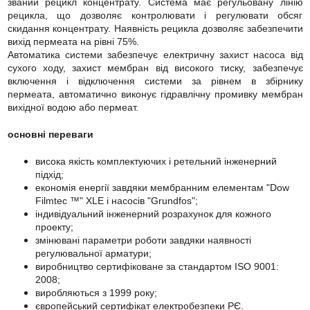
званий рецикл концентрату. Система має регульовану лінію
рецикла, що дозволяє контролювати і регулювати обсяг
скидання концентрату. Наявність рецикла дозволяє забезпечити
вихід пермеата на рівні 75%.
Автоматика системи забезпечує електричну захист насоса від
сухого ходу, захист мембран від високого тиску, забезпечує
включення і відключення системи за рівнем в збірнику
пермеата, автоматично виконує гідравлічну промивку мембран
вихідної водою або пермеат.
основні переваги
висока якість комплектуючих і ретельний інженерний
підхід;
економія енергії завдяки мембранним елементам "Dow
Filmtec ™" XLE і насосів "Grundfos";
індивідуальний інженерний розрахунок для кожного
проекту;
змінювані параметри роботи завдяки наявності
регулювальної арматури;
виробництво сертифіковане за стандартом ISO 9001:
2008;
виробляються з 1999 року;
європейський сертифікат електробезпеки РЄ.