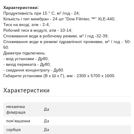
Характеристики:
Продуктивність при 15 ° С, м³ /год - 24;
Кількість і тип мембран - 24 шт "Dow Filmtec ™" XLE-440;
Тиск на вході, атм - 2-4;
Робочий тиск в модулі, атм - 10-14;
Споживання води в робочому режимі, м³ / год -
32-39;
Споживання води в режимі гідравлічної промивки, м³ / год - 50-
60.
Діаметри підключень:
- вхід установки - Ду80;
- вихід пермеата - Ду80;
- скидання концентрату - Ду80.
Габарити установки (В х Ш х Г), мм - 2300 х 5700 х 1600.
Характеристики
механічна
Да
фільтрація
пом'якшення
Да
сорбція
Да