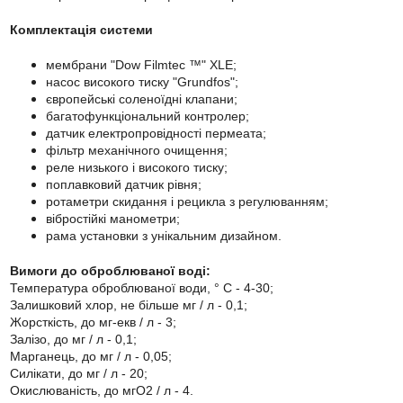
Комплектація системи
мембрани "Dow Filmtec ™" XLE;
насос високого тиску "Grundfos";
європейські соленоїдні клапани;
багатофункціональний контролер;
датчик електропровідності пермеата;
фільтр механічного очищення;
реле низького і високого тиску;
поплавковий датчик рівня;
ротаметри скидання і рецикла з регулюванням;
вібростійкі манометри;
рама установки з унікальним дизайном.
Вимоги до оброблюваної воді:
Температура оброблюваної води, ° С - 4-30;
Залишковий хлор, не більше мг / л - 0,1;
Жорсткість, до мг-екв / л - 3;
Залізо, до мг / л - 0,1;
Марганець, до мг / л - 0,05;
Силікати, до мг / л - 20;
Окислюваність, до мгО2 / л - 4.