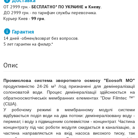
Доставка
ОТ 2999 грн. -
БЕСПЛАТНО* ПО УКРАИНЕ и Киеву.
ДО 2999 грн. - по тарифам службы перевозчика.
Курьер Киев -
99 грн.

Гарантия
14 дней -обмен/возврат без вопросов.
5 лет гарантии на фильтр.*
Опис
Промислова система зворотного осмосу "Ecosoft MO"
продуктивністю 24-26 м³ /год призначені для демінералізації
солоноватой води. Процес демінералізації здійснюється на
обратноосмотічеськіх мембранних елементах "Dow Filmtec ™"
(США).
У робочому режимі в мембранному модулі системи
відбувається поділ води на два потоки: демінералізовану воду -
пермеат, і воду з підвищеним солевмістом - концентрат. Частина
концентрату під час роботи модуля скидається в каналізацію, а
частина направляється на вхід насоса високого тиску, так