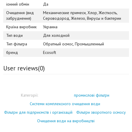
іонний обмін
Да
Очищення (вид
Механические примеси, Хлор, Жесткость,
забруднення)
Сероводород, Железо, Вирусы и бактерии
Країна виробник
Украина
Тип води
Для холодной
Тип фільтра
Обратный осмос, Промышленный
бренд
Ecosoft
User reviews(
0
)
Категорії:
промислові фільтри
Системи комплексного очищення води
Фільтри для підприємств і організацій
Фільтри зворотного осмосу
Очищення води на виробництві