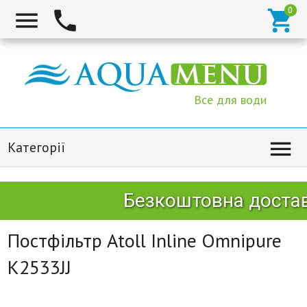



Все для води

Категорії
Безкоштовна доставк
Постфільтр Atoll Inline Omnipure
K2533JJ