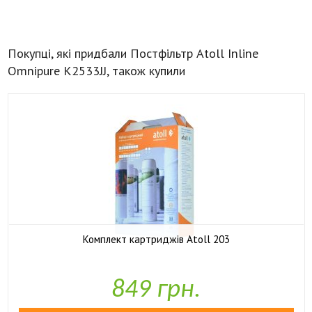
Покупці, які придбали Постфільтр Atoll Inline
Omnipure K2533JJ, також купили
Комплект картриджів Atoll 203

У наявності
849 грн.