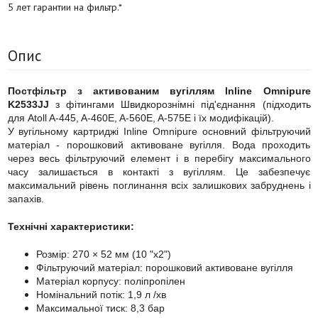
5 лет гарантии на фильтр.*
Опис
Постфільтр з активованим вугіллям Inline Omnipure
K2533JJ
з фітингами Швидкорознімні під'єднання (підходить
для Atoll A-445, A-460E, A-560E, A-575E і їх модифікацій).
У вугільному картриджі Inline Omnipure основний фільтруючий
матеріал - порошковий активоване вугілля. Вода проходить
через весь фільтруючий елемент і в перебігу максимального
часу залишається в контакті з вугіллям. Це забезпечує
максимальний рівень поглинання всіх залишкових забруднень і
запахів.
Технічні характеристики:
Розмір: 270 × 52 мм (10 "х2")
Фільтруючий матеріал: порошковий активоване вугілля
Матеріал корпусу: поліпропілен
Номінальний потік: 1,9 л /хв
Максимальної тиск: 8,3 бар