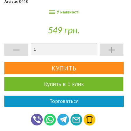
Article:
0410

У наявності
549 грн.


Купить в 1 клик
Торговаться