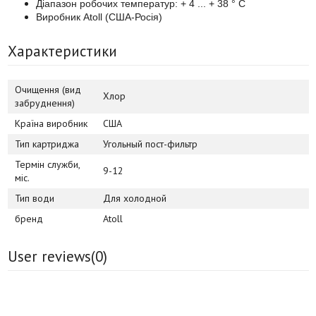
Діапазон робочих температур: + 4 ... + 38 ° С
Виробник Atoll (США-Росія)
Характеристики
Очищення (вид
Хлор
забруднення)
Країна виробник
США
Тип картриджа
Угольный пост-фильтр
Термін служби,
9-12
міс.
Тип води
Для холодной
бренд
Atoll
User reviews(
0
)