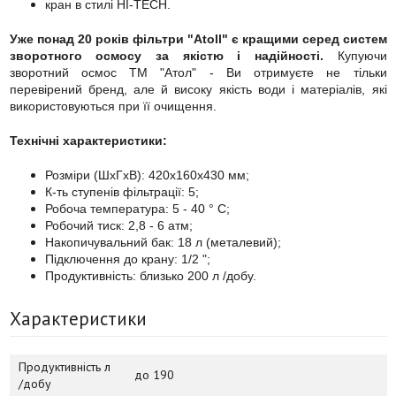
кран в стилі HI-TECH.
Уже понад 20 років фільтри "Atoll" є кращими серед систем
зворотного осмосу за якістю і надійності.
Купуючи
зворотний осмос ТМ "Атол" - Ви отримуєте не тільки
перевірений бренд, але й високу якість води і матеріалів, які
використовуються при її очищення.
Технічні характеристики:
Розміри (ШхГхВ): 420x160x430 мм;
К-ть ступенів фільтрації: 5;
Робоча температура: 5 - 40 ° C;
Робочий тиск: 2,8 - 6 атм;
Накопичувальний бак: 18 л (металевий);
Підключення до крану: 1/2 ";
Продуктивність: близько 200 л /добу.
Характеристики
Продуктивність л
до 190
/добу