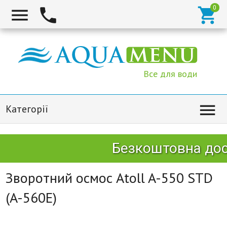



Все для води

Категорії
Безкоштовна дост
Зворотний осмос Atoll A-550 STD
(A-560E)