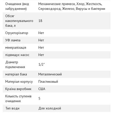
Очищення (вид
Механические примеси, Хлор, Жесткость,
забруднення)
Сероводород, Железо, Вирусы и бактерии
Обсяг
накопичувального
18
бака, л
Структорізатор
Нет
УФ лампа
Нет
мінералізація
Нет
підвищує насос
Нет
Діаметр
1/2"
підключення
матеріал бака
Металлический
Матеріал корпусу
Пластиковый
Країна виробник
США
Кількість ступенів
5
очищення
Тип води
Для холодной