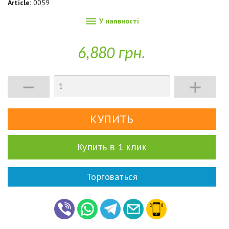
Article:
0059

У наявності
6,880 грн.


Купить в 1 клик
Торговаться