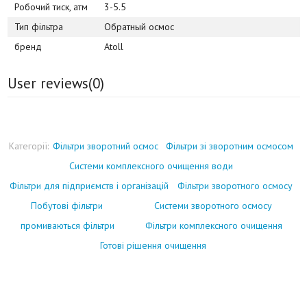
Робочий тиск, атм
3-5.5
Тип фільтра
Обратный осмос
бренд
Atoll
User reviews(
0
)
Категорії:
Фільтри зворотний осмос
Фільтри зі зворотним осмосом
Системи комплексного очищення води
Фільтри для підприємств і організацій
Фільтри зворотного осмосу
Побутові фільтри
Системи зворотного осмосу
промиваються фільтри
Фільтри комплексного очищення
Готові рішення очищення