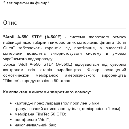
5 лет гарантии на фильтр.*
Опис
"Atoll A-550 STD" (A-560E)
- система зворотного осмосу
найвищої якості збірки і використаних матеріалів, фітинги "John
Gurst" забезпечать гарантію від протікання, а зносостійкі
матеріали дозволять використовувати систему в умовах
українського водопроводу.
Збірка "Atoll A-550 STD" (A-560E) відбувається під суворим
контролем всіх етапів виробництва. Фільтр оснащений
осмотической мембраною американського виробництва
"Filmtec" c продуктивністю 50 галон.
Комплектація системи зворотного осмосу:
картриджі префільтраціі (поліпропілен 5 мкм,
гранульований активоване вугілля, поліпропілен 1 мкм);
мембрана FilmTec 50 GPD;
постфильтр "Atoll";
накопичувальний бак;