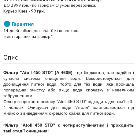
ДО 2999 грн. - по тарифам службы перевозчика.
Курьер Киев -
99 грн.

Гарантия
14 дней -обмен/возврат без вопросов.
5 лет гарантии на фильтр.*
Опис
Фільтр "Atoll 450 STD" (A-460E)
- це бюджетна, але надійна і
сучасна система очищення води. Використовується для
доочищення питної води, тобто для тієї води, яка пройшла
попередню очистку або якщо вода спочатку з невеликим
забрудненням.
Фільтр зворотного осмосу "Atoll 450 STD" підходить для сім'ї з 3-
4 чоловік. Очищувач для води "Атолл" встановлюється під
мийкою з виведенням окремого крана для питної води.
Фільтр "Atoll 450 STD" є чотириступінчатим і проходить
такі стадії очищення: