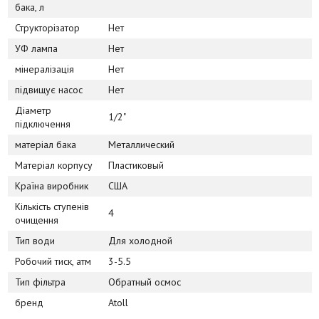
бака, л
Структорізатор
Нет
УФ лампа
Нет
мінералізація
Нет
підвищує насос
Нет
Діаметр
1/2"
підключення
матеріал бака
Металлический
Матеріал корпусу
Пластиковый
Країна виробник
США
Кількість ступенів
4
очищення
Тип води
Для холодной
Робочий тиск, атм
3-5.5
Тип фільтра
Обратный осмос
бренд
Atoll