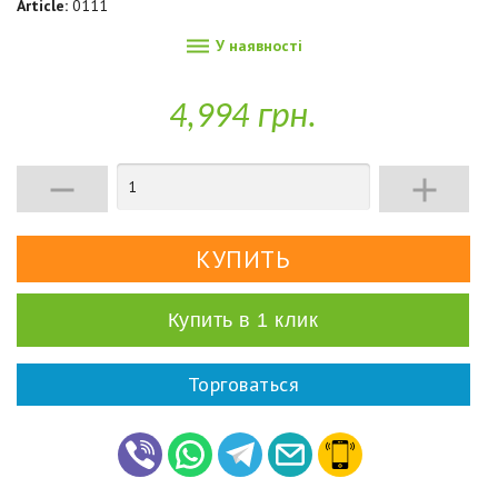
Article:
0111

У наявності
4,994 грн.


Купить в 1 клик
Торговаться