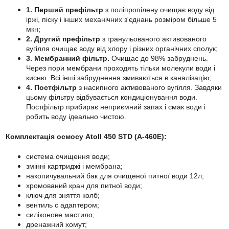
1. Перший префільтр
з поліпропілену очищає воду від
іржі, піску і інших механічних з'єднань розміром більше 5
мкн;
2. Другий префільтр
з гранульованого активованого
вугілля очищає воду від хлору і різних органічних сполук;
3. Мембранний фільтр.
Очищає до 98% забруднень.
Через пори мембрани проходять тільки молекули води і
кисню. Всі інші забруднення змиваються в каналізацію;
4. Постфільтр
з насипного активованого вугілля. Завдяки
цьому фільтру відбувається кондиціонування води.
Постфільтр прибирає неприємний запах і смак води і
робить воду ідеально чистою.
Комплектація осмосу Atoll 450 STD (A-460E):
система очищення води;
змінні картриджі і мембрана;
накопичувальний бак для очищеної питної води 12л;
хромований кран для питної води;
ключ для зняття колб;
вентиль c адаптером;
силіконове мастило;
дренажний хомут;