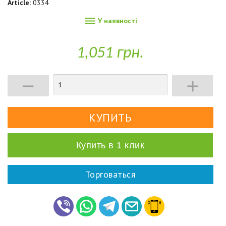
Article:
0334

У наявності
1,051 грн.


Купить в 1 клик
Торговаться