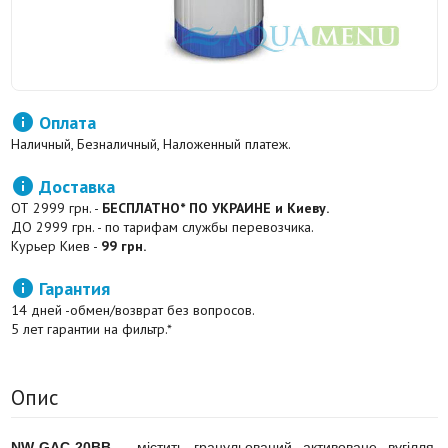

Оплата
Наличный, Безналичный, Наложенный платеж.

Доставка
ОТ 2999 грн. -
БЕСПЛАТНО* ПО УКРАИНЕ и Киеву.
ДО 2999 грн. - по тарифам службы перевозчика.
Курьер Киев -
99 грн.

Гарантия
14 дней -обмен/возврат без вопросов.
5 лет гарантии на фильтр.*
Опис
NW-GAC-20
B
B
- містить гранульований активоване вугілля.