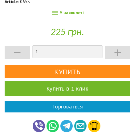
Article:
0658

У наявності
225 грн.


Купить в 1 клик
Торговаться