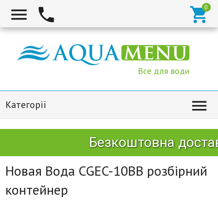



Все для води

Категорії
Безкоштовна доставк
Новая Вода CGEC-10BB розбірний
контейнер