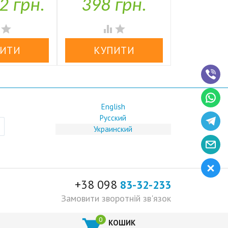
2 грн.
398 грн.
1,97


аявності
У наявності
У н




English
Русский
Украинский
+38 098
83-32-233
Замовити зворотній зв'язок

КОШИК