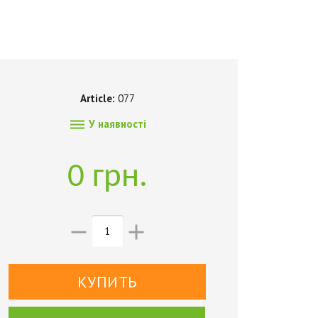
Article:
077

У наявності
0 грн.

