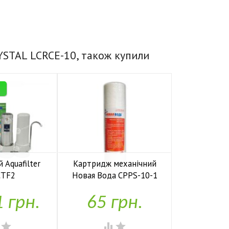
YSTAL LCRCE-10, також купили
Супер Ціна
 Aquafilter
Картридж механічний
Натрубн
CTF2
Новая Вода CPPS-10-1
Aquafilter 


аявності
У наявності
У н
1 грн.
65 грн.
494



