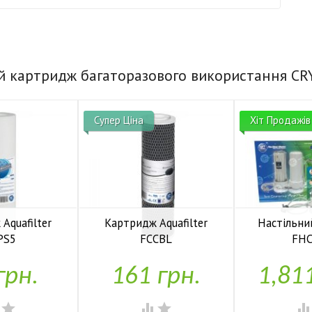
й картридж багаторазового використання CR
Супер Ціна
Хіт Продажів
Aquafilter
Картридж Aquafilter
Настільний
PS5
FCCBL
FH


аявності
У наявності
У н
грн.
161 грн.
1,81



