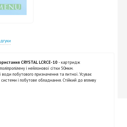
ідгуки
ористання CRYSTAL LCRCE-10
- картридж
оліпропілену і нейлонової сітки 50мкм.
ї води побутового призначення та питної. Усуває
 системи і побутове обладнання. Стійкий до впливу