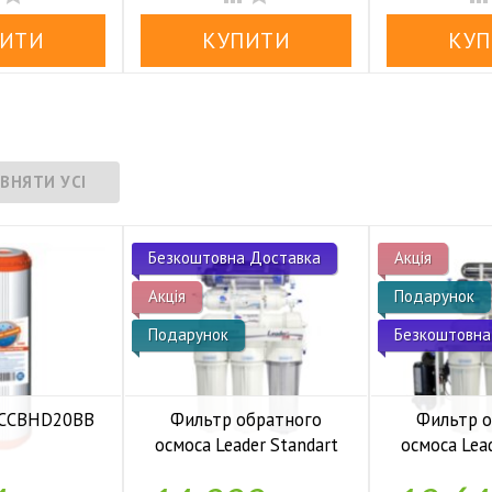
Безкоштовна Доставка
Акція
Акція
Подарунок
Подарунок
Безкоштовна
 FCCBHD20BB
Фильтр обратного
Фильтр 
осмоса Leader Standart
осмоса Lea
аявності
RO-6 bio UF
RO-6 b