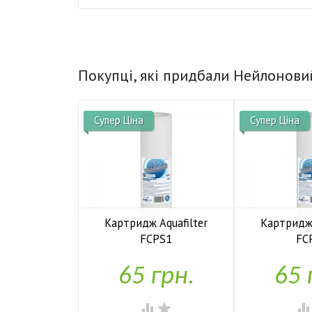
Покупці, які придбали Нейлонови
Супер Ціна
Супер Ціна
Картридж Aquafilter
Картридж 
FCPS1
FC


У наявності
У н
65 грн.
65 

