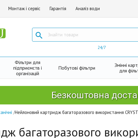
Монтаж і сервіс
Гарантія
Аналіз води

24/7
Фільтри для
Змінні кар
підприємств і
Побутові фільтри
для філь
організацій
Безкоштовна доставка Н
анічні
/
Нейлоновий картридж багаторазового використання CRYST
дж багаторазового викор