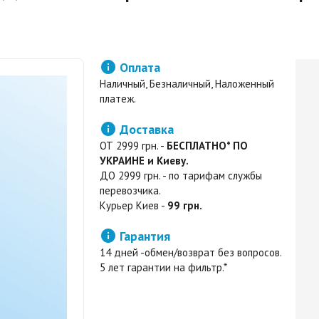

Оплата
Наличный, Безналичный, Наложенный
платеж.

Доставка
ОТ 2999 грн. -
БЕСПЛАТНО* ПО
УКРАИНЕ и Киеву.
ДО 2999 грн. - по тарифам службы
перевозчика.
Курьер Киев -
99 грн.

Гарантия
14 дней -обмен/возврат без вопросов.
5 лет гарантии на фильтр.*