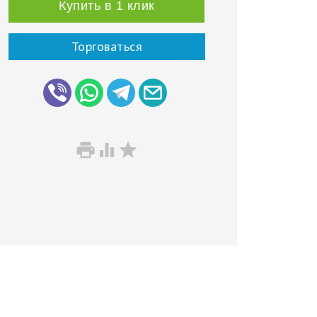
Купить в 1 клик
Торговаться


