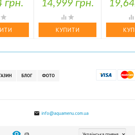
4 грн.
14,999 грн.
19,64


У наявності
У н




ГАЗИН
БЛОГ
ФОТО
info@aquamenu.com.ua


(
0
)