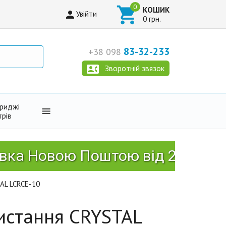

КОШИК

Увійти
0 грн.
83-32-233
+38 098

Зворотній звязок
триджі

трів
овою Поштою від 2999 грн!
AL LCRCE-10
истання CRYSTAL