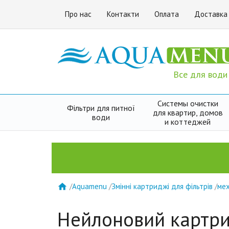
Про нас
Контакти
Оплата
Доставка
Все для води
Системы очистки
Фільтри для питної
для квартир, домов
води
и коттеджей
/
Aquamenu
/
Змінні картриджі для фільтрів
/
мех

Нейлоновий картри