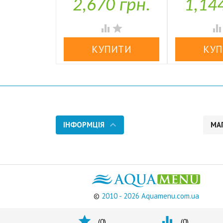
2,670 грн.
1,14

У наявності


ІНФОРМЦІЯ
МА
©
2010 - 2026 Aquamenu.com.ua


(
0
)
(
0
)