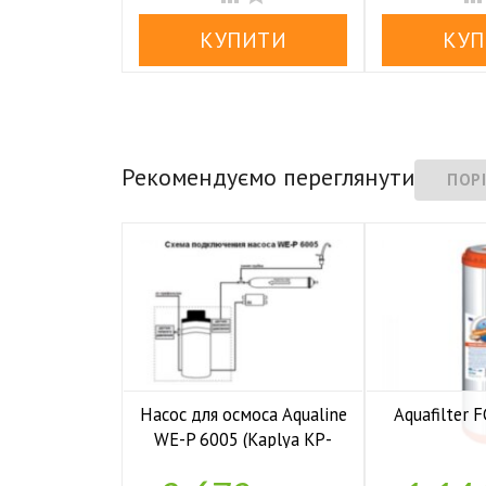
Рекомендуємо переглянути
Насос для осмоса Aqualine
Aquafilter
WE-P 6005 (Kaplya KP-

У н
P6005)