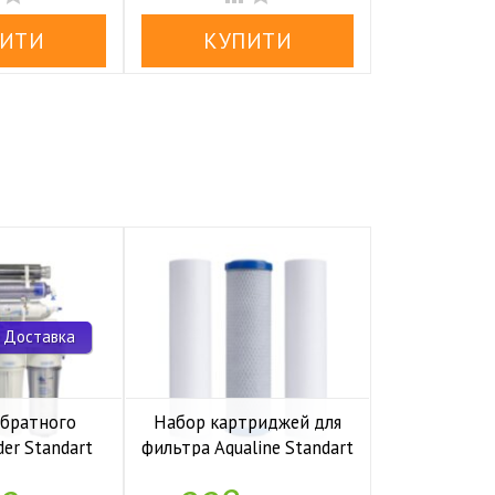
 Доставка
обратного
Набор картриджей для
Комп
der Standart
фильтра Aqualine Standart
накопите
io UF P
1-2-3
Kaplya