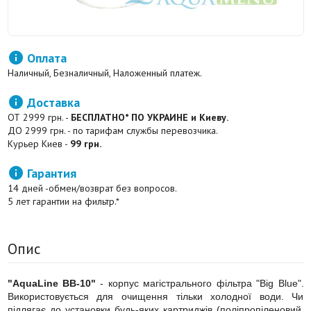

Оплата
Наличный, Безналичный, Наложенный платеж.

Доставка
ОТ 2999 грн. -
БЕСПЛАТНО* ПО УКРАИНЕ и Киеву.
ДО 2999 грн. - по тарифам службы перевозчика.
Курьер Киев -
99 грн.

Гарантия
14 дней -обмен/возврат без вопросов.
5 лет гарантии на фильтр.*
Опис
"AquaLine BB-10"
- корпус магістрального фільтра "Big Blue".
Використовується для очищення тільки холодної води. Чи
підлягає до установки будь-яких картриджів (поліпропіленовий,