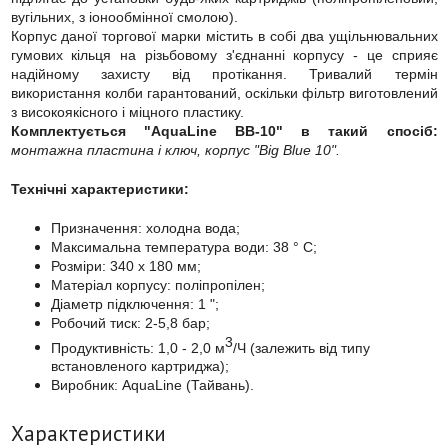
вугільних, з іонообмінної смолою).
Корпус даної торгової марки містить в собі два ущільнювальних
гумових кільця на різьбовому з'єднанні корпусу - це сприяє
надійному захисту від протікання. Тривалий термін
використання колби гарантований, оскільки фільтр виготовлений
з високоякісного і міцного пластику.
Комплектується "AquaLine BB-10" в такий спосіб:
монтажна пластина і ключ, корпус "Big Blue 10".
Технічні характеристики:
Призначення: холодна вода;
Максимальна температура води: 38 ° C;
Розміри: 340 x 180 мм;
Матеріал корпусу: поліпропілен;
Діаметр підключення: 1 ";
Робочий тиск: 2-5,8 бар;
3
Продуктивність: 1,0 - 2,0 м
/Ч (залежить від типу
встановленого картриджа);
Виробник: AquaLine (Тайвань).
Характеристики