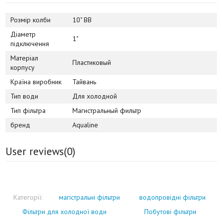
Розмір колби
10" BB
Діаметр
1"
підключення
Матеріал
Пластиковый
корпусу
Країна виробник
Тайвань
Тип води
Для холодной
Тип фільтра
Магистральный фильтр
бренд
Aqualine
User reviews(
0
)
Категорії:
магістральні фільтри
водопровідні фільтри
Фільтри для холодної води
Побутові фільтри