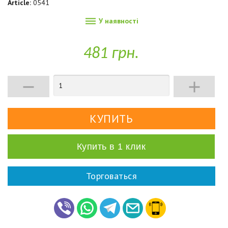
Article:
0541

У наявності
481 грн.


Купить в 1 клик
Торговаться