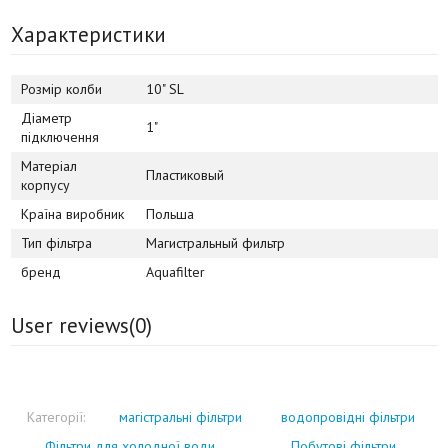
Характеристики
Розмір колби
10" SL
Діаметр
1"
підключення
Матеріал
Пластиковый
корпусу
Країна виробник
Польша
Тип фільтра
Магистральный фильтр
бренд
Aquafilter
User reviews(
0
)
Категорії:
магістральні фільтри
водопровідні фільтри
Фільтри для холодної води
Побутові фільтри