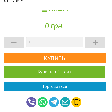
Article:
0171

У наявності
0 грн.


Купить в 1 клик
Торговаться