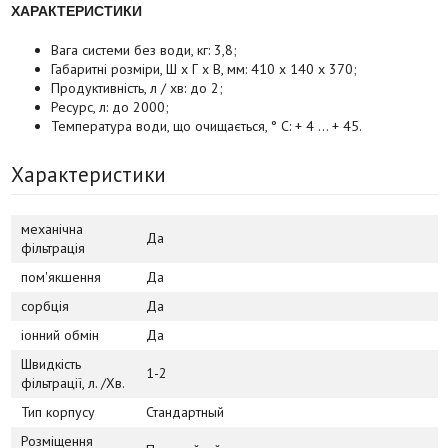
ХАРАКТЕРИСТИКИ
Вага системи без води, кг: 3,8;
Габаритні розміри, Ш х Г х В, мм: 410 x 140 x 370;
Продуктивність, л / хв: до 2;
Ресурс, л: до 2000;
Температура води, що очищається, ° С: + 4 ... + 45.
Характеристики
механічна
Да
фільтрація
пом'якшення
Да
сорбція
Да
іонний обмін
Да
Швидкість
1-2
фільтрації, л. /Хв.
Тип корпусу
Стандартный
Розміщення