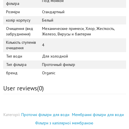
Под мойкой
фільтра
Розміри
Стандартный
колір корпусу
Белый
Очищення (вид
Механические примеси, Хлор, Жесткость,
забруднення)
Железо, Вирусы и бактерии
Кількість ступенів
4
очищення
Тип води
Для холодной
Тип фільтра
Проточный фильтр
бренд
Organic
User reviews(
0
)
Категорії:
Проточні фільтри для води
Мембранні фільтри для води
Фільтри з капілярної мембраною