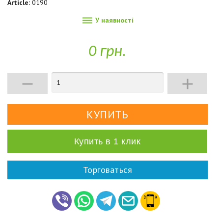
Article:
0190

У наявності
0 грн.


Купить в 1 клик
Торговаться