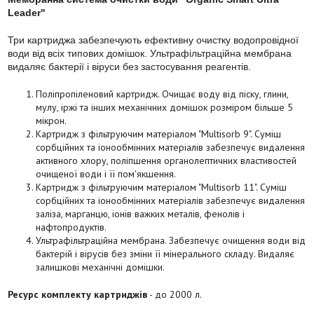
Leader"
Три картриджа забезпечують ефективну очистку водопровідної
води від всіх типових домішок. Ультрафільтраційна мембрана
видаляє бактерії і віруси без застосування реагентів.
Поліпропіленовий картридж. Очищає воду від піску, глини,
мулу, іржі та інших механічних домішок розміром більше 5
мікрон.
Картридж з фільтруючим матеріалом "Multisorb 9". Суміш
сорбційних та іонообмінних матеріалів забезпечує видалення
активного хлору, поліпшення органолептичних властивостей
очищеної води і її пом'якшення.
Картридж з фільтруючим матеріалом "Multisorb 11". Суміш
сорбційних та іонообмінних матеріалів забезпечує видалення
заліза, марганцю, іонів важких металів, фенолів і
нафтопродуктів.
Ультрафільтраційна мембрана. Забезпечує очищення води від
бактерій і вірусів без зміни її мінерального складу. Видаляє
залишкові механічні домішки.
Ресурс комплекту картриджів
- до 2000 л.