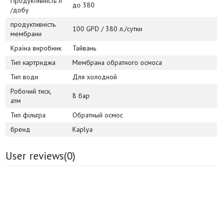
Продуктивність л
до 380
/добу
продуктивність
100 GPD / 380 л./сутки
мембрани
Країна виробник
Тайвань
Тип картриджа
Мембрана обратного осмоса
Тип води
Для холодной
Робочий тиск,
8 бар
атм
Тип фільтра
Обратный осмос
бренд
Kaplya
User reviews(
0
)