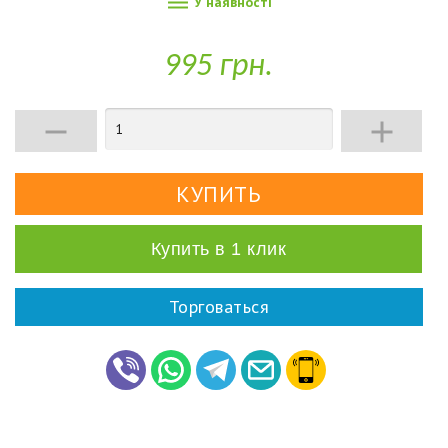

У наявності
995 грн.


Купить в 1 клик
Торговаться