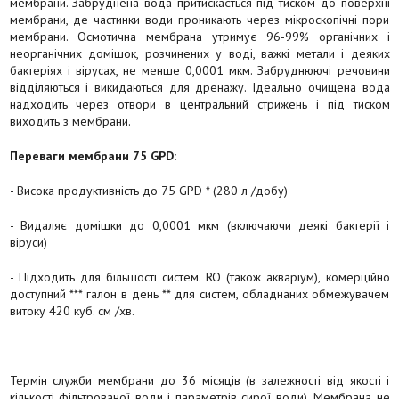
мембрани. Забруднена вода притискається під тиском до поверхні
мембрани, де частинки води проникають через мікроскопічні пори
мембрани. Осмотична мембрана утримує 96-99% органічних і
неорганічних домішок, розчинених у воді, важкі метали і деяких
бактеріях і вірусах, не менше 0,0001 мкм. Забруднюючі речовини
відділяються і викидаються для дренажу. Ідеально очищена вода
надходить через отвори в центральний стрижень і під тиском
виходить з мембрани.
Переваги мембрани 75 GPD:
- Висока продуктивність до 75 GPD * (280 л /добу)
- Видаляє домішки до 0,0001 мкм (включаючи деякі бактерії і
віруси)
- Підходить для більшості систем. RO (також акваріум), комерційно
доступний *** галон в день ** для систем, обладнаних обмежувачем
витоку 420 куб. см /хв.
Термін служби мембрани до 36 місяців (в залежності від якості і
кількості фільтрованої води і параметрів сирої води). Мембрана не