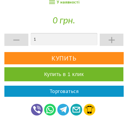

У наявності
0 грн.


Купить в 1 клик
Торговаться