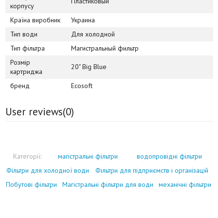
Пластиковый
корпусу
Країна виробник
Украина
Тип води
Для холодной
Тип фільтра
Магистральный фильтр
Розмір
20" Big Blue
картриджа
бренд
Ecosoft
User reviews(
0
)
Категорії:
магістральні фільтри
водопровідні фільтри
Фільтри для холодної води
Фільтри для підприємств і організацій
Побутові фільтри
Магістральні фільтри для води
механічні фільтри