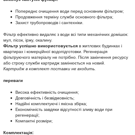
Попереднє очищення води перед основним фільтром;
Продовження терміну служби основного фільтра;
Захист трубопроводів і сантехніки.
Фільтр ефективно видаляє з води всі типи механічних домішок:
мул, пісок, іржу, окалину.
Фільтр успішно використовується
в житлових будинках і
квартирах і комерційної водопідготовки. Регенерація
фільтруючого матеріалу не потрібно. Після закінчення ресурсу
або строку служби картридж замінюється на новий.
Картридж в комплект поставки не входить.
переваги
Висока ефективність очищення;
Довговічність і безвідмовність;
Надійні комплектуючі і якісна збірка;
Економічність завдяки відсутності зливу води при
регенерації;
Компактні розміри;
Комплектація: