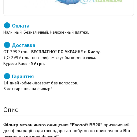

Оплата
Наличный, Безналичный, Наложенный платеж.

Доставка
ОТ 2999 грн. -
БЕСПЛАТНО* ПО УКРАИНЕ и Киеву.
ДО 2999 грн. - по тарифам службы перевозчика.
Курьер Киев -
99 грн.

Гарантия
14 дней -обмен/возврат без вопросов.
5 лет гарантии на фильтр.*
Опис
Фільтр механічного очищення "Ecosoft BB20"
призначений
для фільтрації води господарсько-побутового призначення.
Він
виконує наступні функції: