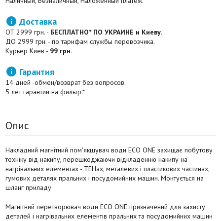
Наличный, Безналичный, Наложенный платеж.

Доставка
ОТ 2999 грн. -
БЕСПЛАТНО* ПО УКРАИНЕ и Киеву.
ДО 2999 грн. - по тарифам службы перевозчика.
Курьер Киев -
99 грн.

Гарантия
14 дней -обмен/возврат без вопросов.
5 лет гарантии на фильтр.*
Опис
Накладний магнітний пом'якшувач води ECO ONE захищає побутову
техніку від накипу, перешкоджаючи відкладенню накипу на
нагрівальних елементах - ТЕНах, металевих і пластикових частинах,
гумових деталях пральних і посудомийних машин. Монтується на
шланг приладу
Магнітний перетворювач води ECO ONE призначений для захисту
деталей і нагрівальних елементів пральних та посудомийних машин