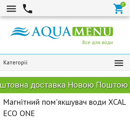



Все для води

Категорії
товна доставка Новою Поштою ві
Магнітний пом'якшувач води XCAL
ECO ONE