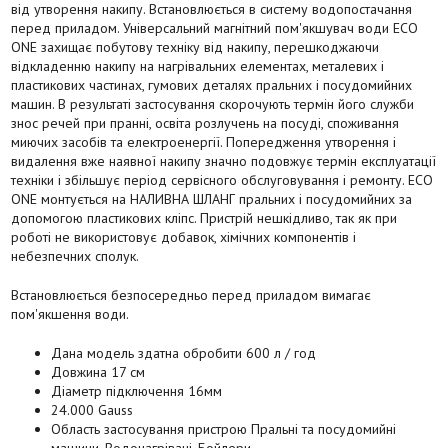
від утворення накипу. Встановлюється в систему водопостачання
перед приладом. Універсальний магнітний пом'якшувач води ECO
ONE захищає побутову техніку від накипу, перешкоджаючи
відкладенню накипу на нагрівальних елементах, металевих і
пластикових частинах, гумових деталях пральних і посудомийних
машин. В результаті застосування скорочують термін його служби
знос речей при пранні, освіта розлучень на посуді, споживання
миючих засобів та електроенергії. Попередження утворення і
видалення вже наявної накипу значно подовжує термін експлуатації
техніки і збільшує період сервісного обслуговування і ремонту. ECO
ONE монтується на НАЛИВНА ШЛАНГ пральних і посудомийних за
допомогою пластикових кліпс. Пристрій нешкідливо, так як при
роботі не використовує добавок, хімічних компонентів і
небезпечних сполук.
Встановлюється безпосередньо перед приладом вимагає
пом'якшення води.
Дана модель здатна обробити 600 л / год
Довжина 17 см
Діаметр підключення 16мм
24.000 Gauss
Область застосування пристрою Пральні та посудомийні
машини, Водонагрівачі, Бойлери