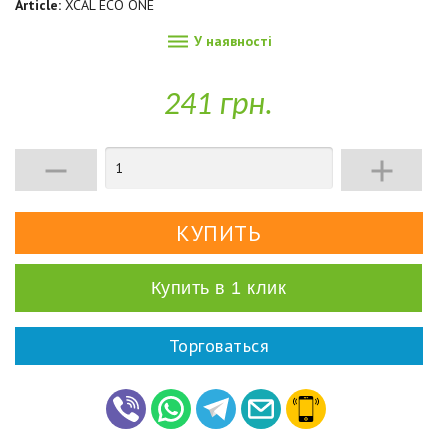
Article:
XCAL ECO ONE

У наявності
241 грн.


Купить в 1 клик
Торговаться