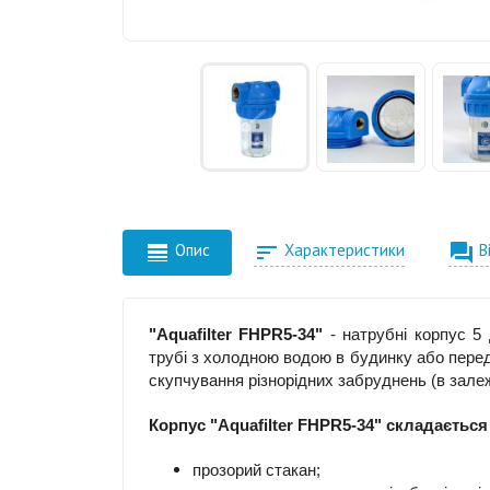



Опис
Характеристики
В
"Aquafilter FHPR5-34"
- натрубні корпус 5
трубі з холодною водою в будинку або пере
скупчування різнорідних забруднень (в залеж
Корпус "Aquafilter FHPR5-34" складається
прозорий стакан;