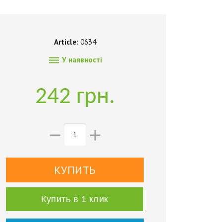
Article:
0634

У наявності
242 грн.


Купить в 1 клик