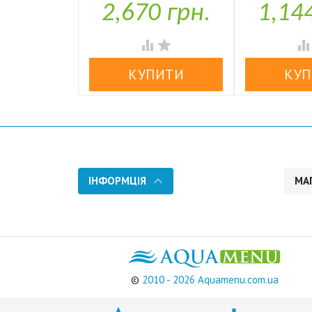
2,670 грн.
1,14

У наявності


ІНФОРМЦІЯ
МА
©
2010 - 2026 Aquamenu.com.ua