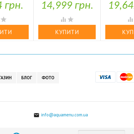
4 грн.
14,999 грн.
19,64


У наявності
У н




ГАЗИН
БЛОГ
ФОТО
info@aquamenu.com.ua
