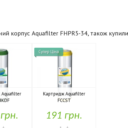
ний корпус Aquafilter FHPR5-34, також купил
Супер Ціна
Aquafilter
Картридж Aquafilter
BKDF
FCCST

аявності
У наявності
 грн.
191 грн.