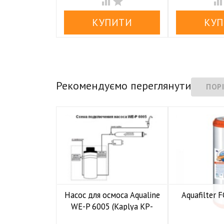


Рекомендуємо переглянути
Насос для осмоса Aqualine
Aquafilter
WE-P 6005 (Kaplya KP-

У н
P6005)