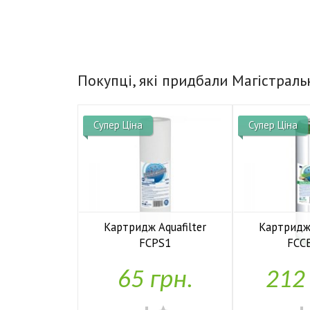
Покупці, які придбали Магістраль
Супер Ціна
Супер Ціна
Картридж Aquafilter
Картридж 
FCPS1
FCC


У наявності
У н
65 грн.
212