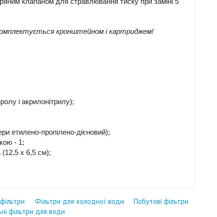
тряним клапаном для стравлювання тиску при заміні 5
е комплектується кронштейном і картриджем!
ролу і акрилонітрилу);
ри етилено-пропілено-дієновий);
кою - 1;
(12,5 x 6,5 см);
 фільтри
Фільтри для холодної води
Побутові фільтри
ьні фільтри для води