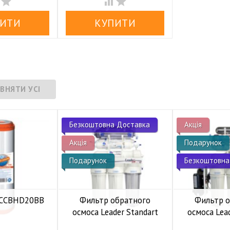




Безкоштовна Доставка
Акція
Акція
Подарунок
Подарунок
Безкоштовна
 FCCBHD20BB
Фильтр обратного
Фильтр 
осмоса Leader Standart
осмоса Lea
аявності
RO-6 bio UF
RO-6 b