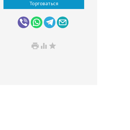
Торговаться


