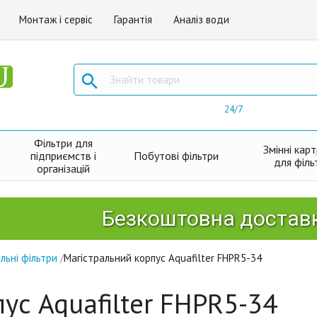
Монтаж і сервіс
Гарантія
Аналіз води

24/7
Фільтри для
Змінні кар
підприємств і
Побутові фільтри
для філь
організацій
Безкоштовна доставка Нов
льні фільтри
/
Магістральний корпус Aquafilter FHPR5-34
ус Aquafilter FHPR5-34