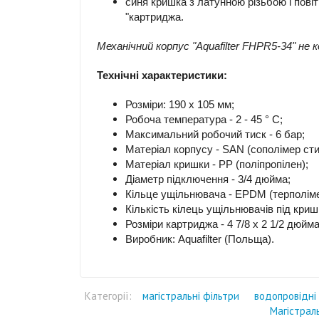
синя кришка з латунною різьбою і пові
"картриджа.
Механічний корпус "Aquafilter FHPR5-34" н
Технічні характеристики:
Розміри: 190 x 105 мм;
Робоча температура - 2 - 45 ° C;
Максимальний робочий тиск - 6 бар;
Матеріал корпусу - SAN (сополімер сти
Матеріал кришки - PP (поліпропілен);
Діаметр підключення - 3/4 дюйма;
Кільце ущільнювача - EPDM (терполіме
Кількість кілець ущільнювачів під криш
Розміри картриджа - 4 7/8 x 2 1/2 дюйма 
Виробник: Aquafilter (Польща).
Категорії:
магістральні фільтри
водопровідні
Магістрал