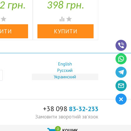
2 грн.
398 грн.
1,97


аявності
У наявності
У н




English
Русский
Украинский
+38 098
83-32-233
Замовити зворотній зв'язок
КОШИК