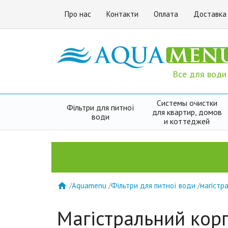
Про нас
Контакти
Оплата
Доставка
Все для води
Системы очистки
Фільтри для питної
для квартир, домов
води
и коттеджей
/
Aquamenu
/
Фільтри для питної води
/
магістра

Магістральний корп