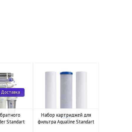
 Доставка
обратного
Набор картриджей для
Комп
der Standart
фильтра Aqualine Standart
накопите
io UF P
1-2-3
Kaplya