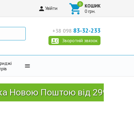

КОШИК

Увійти
0 грн.
83-32-233
+38 098

Зворотній звязок
триджі

трів
ою Поштою від 2999 грн!