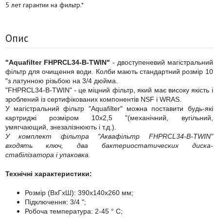
5 лет гарантии на фильтр.*
Опис
"Aquafilter FHPRCL34-B-TWIN"
- двоступеневий магістральний
фільтр для очищення води. Колби мають стандартний розмір 10
"з латунною різьбою на 3/4 дюйма.
"FHPRCL34-B-TWIN" - це міцний фільтр, який має високу якість і
зроблений із сертифікованих компонентів NSF і WRAS.
У магістральний фільтр "Aquafilter" можна поставити будь-які
картриджі розміром 10х2,5 "(механічний, вугільний,
умягчающий, знезалізнюють і т.д.).
У комплект фільтра "Аквафільтр FHPRCL34-B-TWIN"
входять ключ, два бактериостатических диска-
стабілізатора і упаковка.
Технічні характеристики:
Розмір (ВхГхШ): 390x140x260 мм;
Підключення: 3/4 ";
Робоча температура: 2-45 ° C;