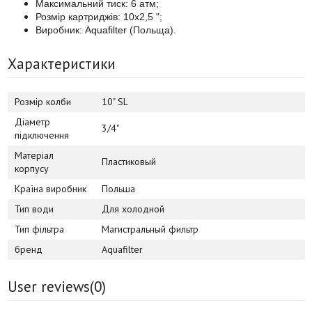
Максимальний тиск: 6 атм;
Розмір картриджів: 10х2,5 ";
Виробник: Aquafilter (Польща).
Характеристики
Розмір колби
10" SL
Діаметр
3/4"
підключення
Матеріал
Пластиковый
корпусу
Країна виробник
Польша
Тип води
Для холодной
Тип фільтра
Магистральный фильтр
бренд
Aquafilter
User reviews(
0
)