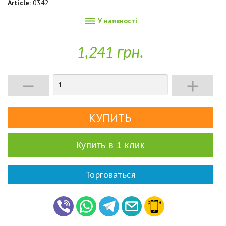
Article:
0342

У наявності
1,241 грн.


Купить в 1 клик
Торговаться