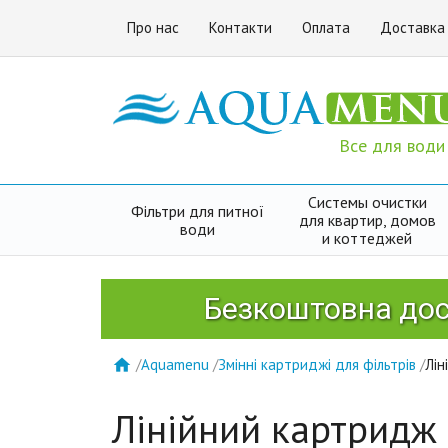
Про нас
Контакти
Оплата
Доставка
Все для води
Системы очистки
Фільтри для питної
для квартир, домов
води
и коттеджей
Безкоштовна доставк
/
Aquamenu
/
Змінні картриджі для фільтрів
/
Лін

Лінійний картридж 