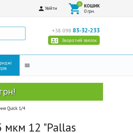

КОШИК

Увійти
0 грн.
83-32-233
+38 098

Зворотній звязок
триджі

трів
ня Quick 1/4
 мкм 12 "Pallas