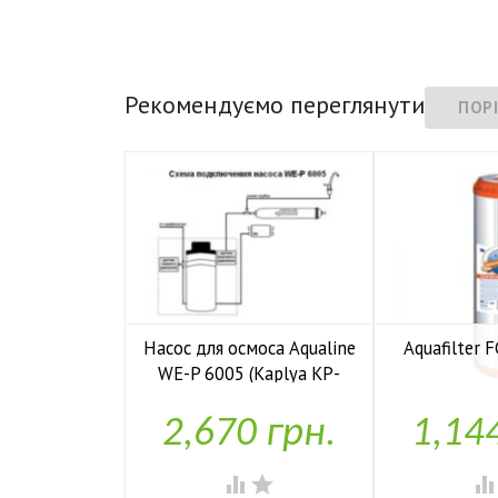
Рекомендуємо переглянути
Насос для осмоса Aqualine
Aquafilter
WE-P 6005 (Kaplya KP-

У н
P6005)
2,670 грн.
1,14

У наявності

