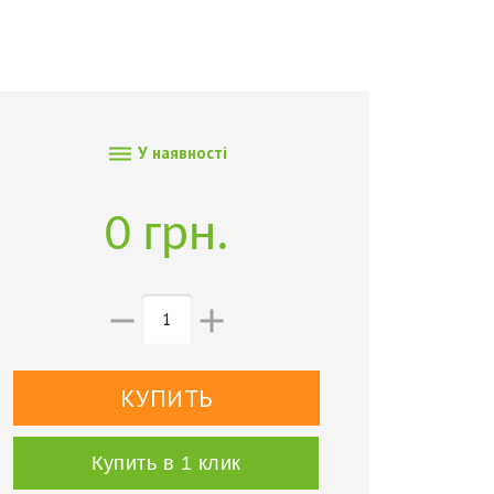

У наявності
0 грн.


Купить в 1 клик