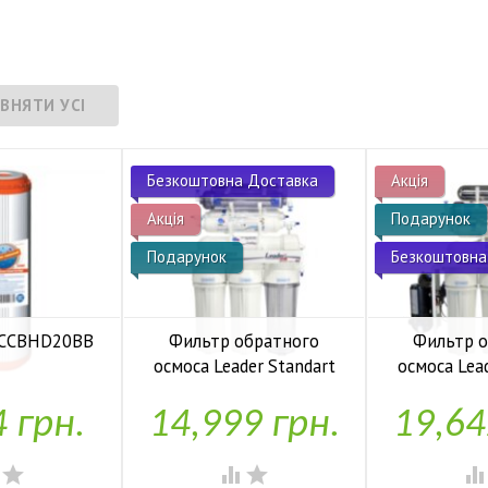
Безкоштовна Доставка
Акція
Акція
Подарунок
Подарунок
Безкоштовна
 FCCBHD20BB
Фильтр обратного
Фильтр 
осмоса Leader Standart
осмоса Lea
аявності
RO-6 bio UF
RO-6 b
4 грн.
14,999 грн.
19,64


У наявності
У н



