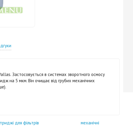
ідгуки
allas. Застосовується в системах зворотного осмосу
идж на 5 мкм. Він очищає від грубих механічних
ше).
ртриджі для фільтрів
механічні