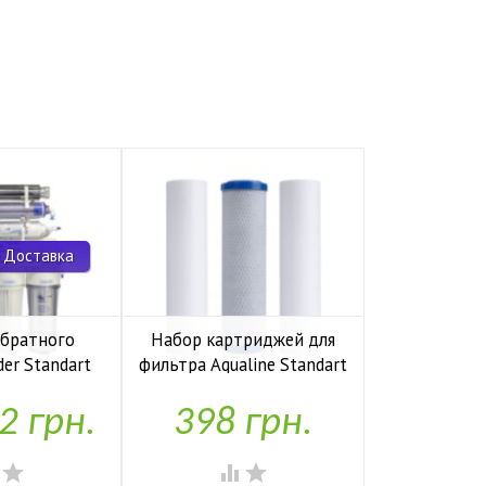
 Доставка
обратного
Набор картриджей для
Комп
der Standart
фильтра Aqualine Standart
накопите
io UF P
1-2-3
Kaplya
2 грн.
398 грн.
1,97


аявності
У наявності
У н



