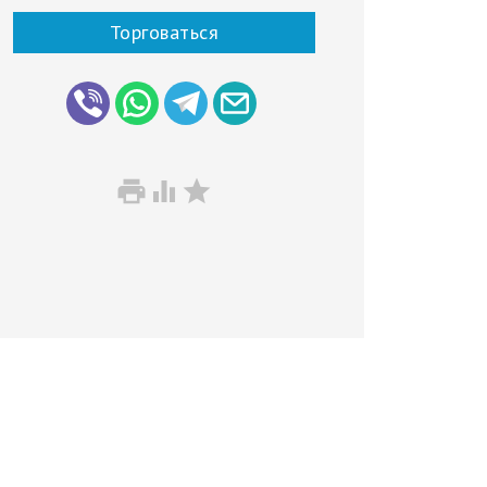
Торговаться


