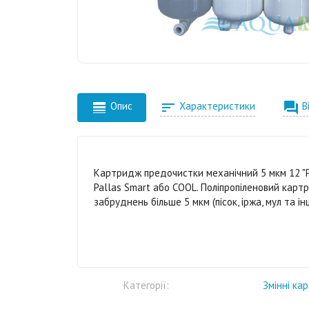



Опис
Характеристики
В
Картридж предочистки механічний 5 мкм 12 "P
Pallas Smart або COOL. Поліпропіленовий картр
забруднень більше 5 мкм (пісок, іржа, мул та ін
Категорії:
Змінні ка