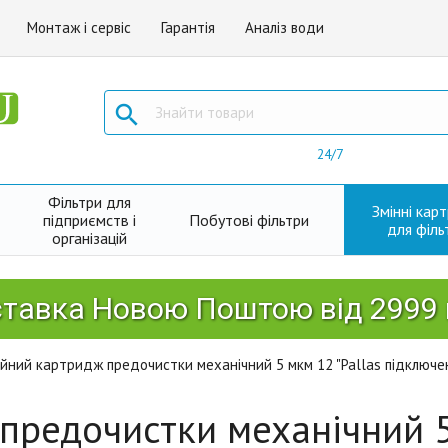
Монтаж і сервіс
Гарантія
Аналіз води

24/7
Фільтри для
Змінні кар
підприємств і
Побутові фільтри
для філь
організацій
а Новою Поштою від 2999 грн!
ійний картридж предочистки механічний 5 мкм 12 "Pallas підключен
предочистки механічний 5