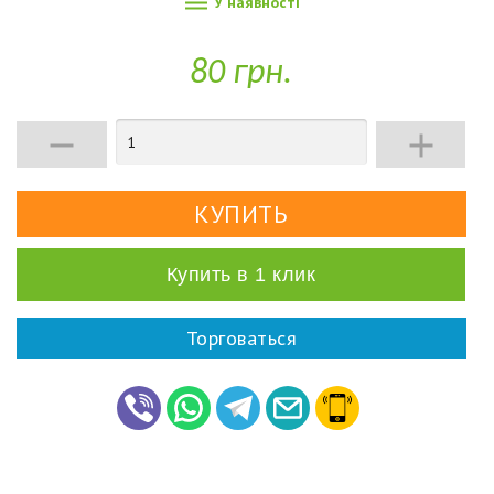

У наявності
80 грн.


Купить в 1 клик
Торговаться