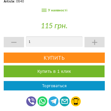
Article:
0840

У наявності
115 грн.


Купить в 1 клик
Торговаться