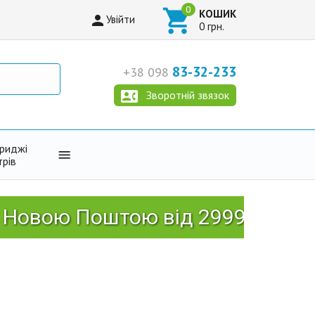

КОШИК

Увійти
0 грн.
83-32-233
+38 098

Зворотній звязок
триджі

трів
ю Поштою від 2999 грн!