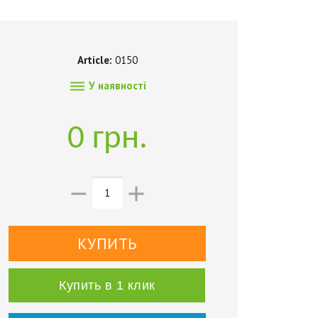
Article:
0150

У наявності
0 грн.


Купить в 1 клик