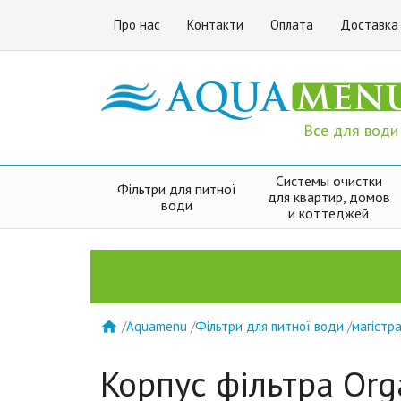
Про нас
Контакти
Оплата
Доставка
Все для води
Системы очистки
Фільтри для питної
для квартир, домов
води
и коттеджей
/
Aquamenu
/
Фільтри для питної води
/
магістра

Корпус фільтра Orga