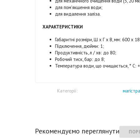
для механічного очищення води (5, 20 мк
для пом'якшення води;
для видалення заліза.
ХАРАКТЕРИСТИКИ
Габаритні розміри, Ш х Г х В, мм: 600 х 18
Підключення, дюйми: 1;
Продуктивність, л / хв: до 80;
Робочий тиск, бар: до 8;
Температура води, що очищається, ° С: + 4
Категорії:
магістра
Рекомендуємо переглянути