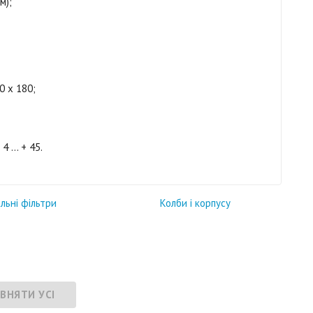
м);
0 х 180;
 ... + 45.
льні фільтри
Колби і корпусу