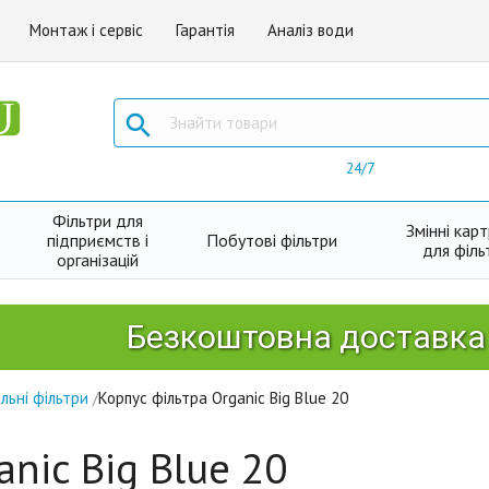
Монтаж і сервіс
Гарантія
Аналіз води

24/7
Фільтри для
Змінні кар
підприємств і
Побутові фільтри
для філь
організацій
Безкоштовна доставка Ново
льні фільтри
/
Корпус фільтра Organic Big Blue 20
nic Big Blue 20