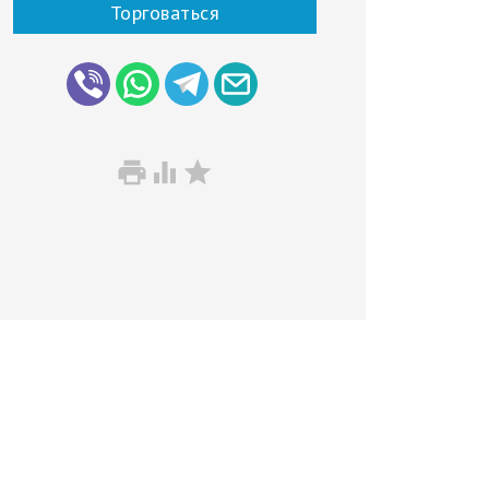
Торговаться


