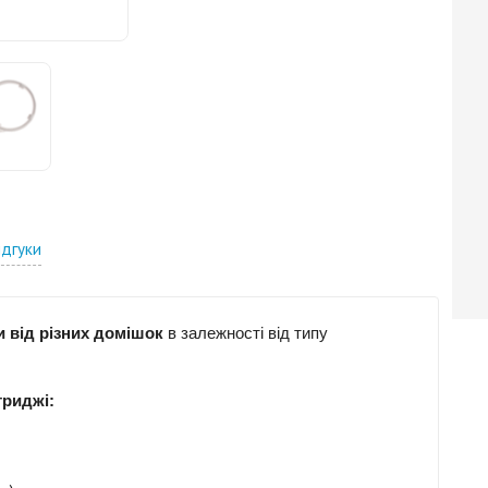
ідгуки
 від різних домішок
в залежності від типу
триджі: