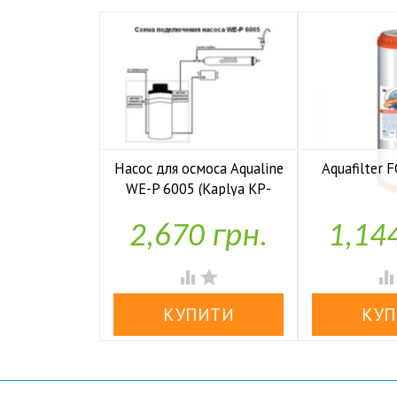
Насос для осмоса Aqualine
Aquafilter
WE-P 6005 (Kaplya KP-

У н
P6005)
2,670 грн.
1,14

У наявності

