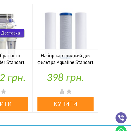
 Доставка
обратного
Набор картриджей для
Комп
der Standart
фильтра Aqualine Standart
накопите
io UF P
1-2-3
Kaplya
2 грн.
398 грн.
1,97


аявності
У наявності
У н



