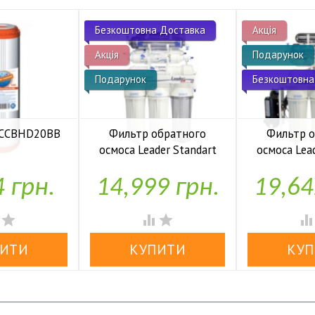
Безкоштовна Доставка
Акція
Акція
Подарунок
Подарунок
Безкоштовна
 FCCBHD20BB
Фильтр обратного
Фильтр 
осмоса Leader Standart
осмоса Lea
аявності
RO-6 bio UF
RO-6 b
4 грн.
14,999 грн.
19,64


У наявності
У н



