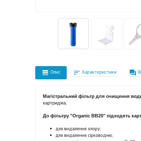



Опис
Характеристики
В
Магістральний фільтр для очищення води
картриджа.
До фільтру "Organic BB20" підходять кар
для видалення хлору;
для видалення сірководню;