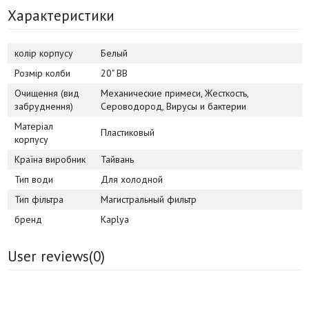
Характеристики
колір корпусу
Белый
Розмір колби
20" BB
Очищення (вид
Механические примеси, Жесткость,
забруднення)
Сероводород, Вирусы и бактерии
Матеріал
Пластиковый
корпусу
Країна виробник
Тайвань
Тип води
Для холодной
Тип фільтра
Магистральный фильтр
бренд
Kaplya
User reviews(
0
)