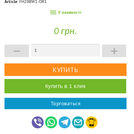
Article:
FH20BW1-OR1

У наявності
0 грн.


Купить в 1 клик
Торговаться