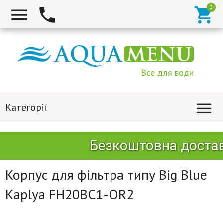



Все для води

Категорії
Безкоштовна доставк
Корпус для фільтра типу Big Blue
Kaplya FH20BС1-OR2