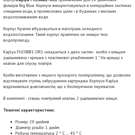
фільтрів Big Blue. Корпуси використовуються в комерційних системах
очищення води, в промислових цілях і в будинках з високим
водоспоживанням води.
Корпус Крапля вбудовується в магістраль холодного
водопостачання. Такий корпус практично не знижує тиск
водопроводу.
Kaplya FH20BB1-OR1 складається з двох частин - колба з кільцем
ущільнювача і кришка з пластикової різьбленням 1 ". На кришці є
клапан для спуску повітря.
Колби виготовлені з міцного прозорого поліпропілену, що дозволяє
відстежувати ступінь забруднення картриджа. Корпуси Kaplya
відрізняються довговічністю, що є безперечною перевагою.
В комплекті - стакан, повітряний клапан, 2 ущільнюючих кільця.
Технічні характеристики:
Розмір: 20 дюймів
Діаметр різьби: 1 дюйм
Робоча температура: 2 ° С ... 45 ° С