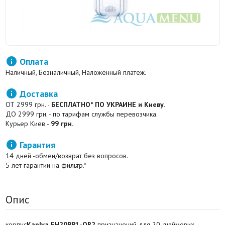

Оплата
Наличный, Безналичный, Наложенный платеж.

Доставка
ОТ 2999 грн. -
БЕСПЛАТНО* ПО УКРАИНЕ и Киеву.
ДО 2999 грн. - по тарифам службы перевозчика.
Курьер Киев -
99 грн.

Гарантия
14 дней -обмен/возврат без вопросов.
5 лет гарантии на фильтр.*
Опис
корпус
Kaplya FH20BB1-OR2
призначений для 20 дюймових