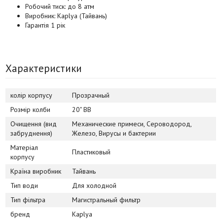
Робочий тиск: до 8 атм
Виробник: Kaplya (Тайвань)
Гарантія 1 рік
Характеристики
колір корпусу
Прозрачный
Розмір колби
20" BB
Очищення (вид
Механические примеси, Сероводород,
забруднення)
Железо, Вирусы и бактерии
Матеріал
Пластиковый
корпусу
Країна виробник
Тайвань
Тип води
Для холодной
Тип фільтра
Магистральный фильтр
бренд
Kaplya