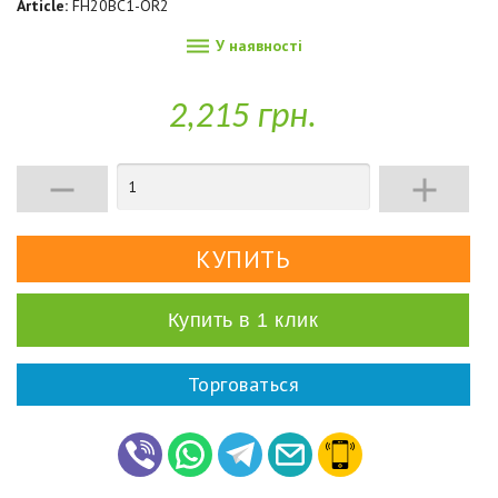
Article:
FH20BC1-OR2

У наявності
2,215 грн.


Купить в 1 клик
Торговаться