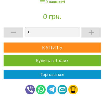

У наявності
0 грн.


Купить в 1 клик
Торговаться