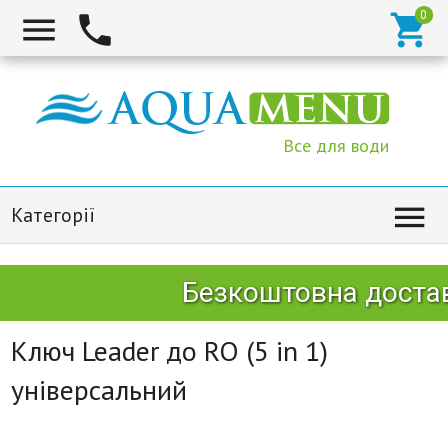



Все для води

Категорії
Безкоштовна достав
Ключ Leader до RO (5 in 1)
універсальний