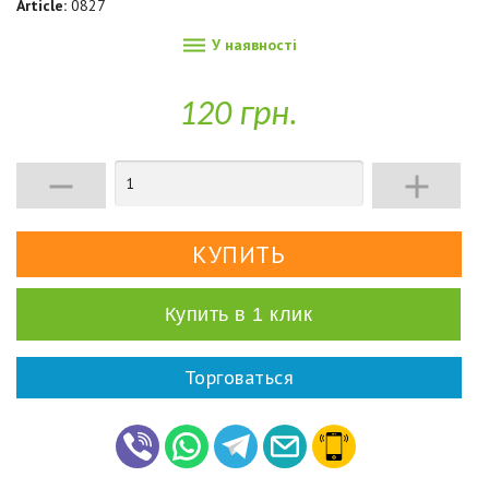
Article:
0827

У наявності
120 грн.


Купить в 1 клик
Торговаться