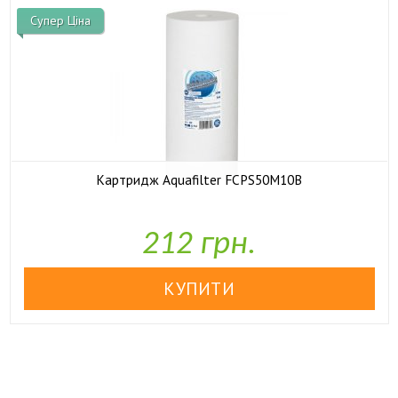
Супер Ціна
Картридж Aquafilter FCPS50M10B

У наявності
212 грн.