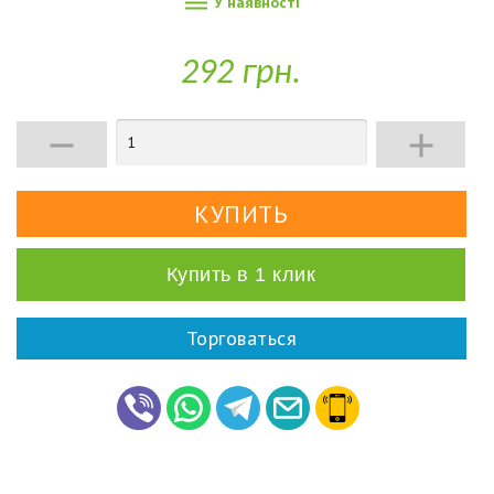

У наявності
292 грн.


Купить в 1 клик
Торговаться