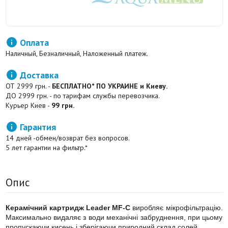

Оплата
Наличный, Безналичный, Наложенный платеж.

Доставка
ОТ 2999 грн. -
БЕСПЛАТНО* ПО УКРАИНЕ и Киеву.
ДО 2999 грн. - по тарифам службы перевозчика.
Курьер Киев -
99 грн.

Гарантия
14 дней -обмен/возврат без вопросов.
5 лет гарантии на фильтр.*
Опис
Керамічний картридж Leader MF-C
виробляє мікрофільтрацію.
Максимально видаляє з води механічні забруднення, при цьому
пропускаючи кисень і зберігаючи природний склад солей.