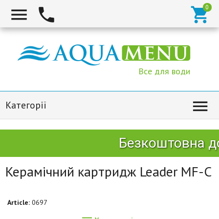



Все для води

Категорії
Безкоштовна до
Керамічний картридж Leader MF-C
Article:
0697