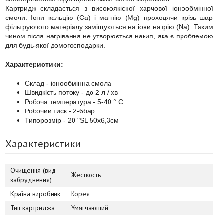
Картридж складається з високоякісної харчової іонообмінної
смоли. Іони кальцію (Ca) і магнію (Mg) проходячи крізь шар
фільтруючого матеріалу заміщуються на іони натрію (Na). Таким
чином після нагрівання не утворюється накип, яка є проблемою
для будь-якої домогосподарки.
Характеристики:
Склад - іонообмінна смола
Швидкість потоку - до 2 л / хв
Робоча температура - 5-40 ° С
Робочий тиск - 2-6бар
Типорозмір - 20 "SL 50x6,3см
Характеристики
Очищення (вид
Жесткость
забруднення)
Країна виробник
Корея
Тип картриджа
Умягчающий