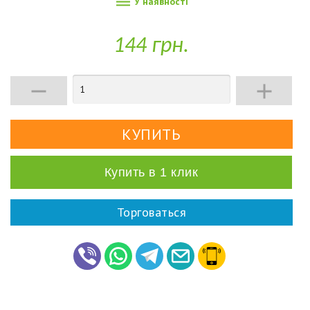

У наявності
144 грн.


Купить в 1 клик
Торговаться