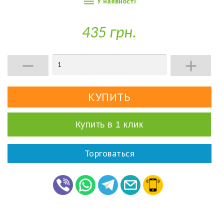

У наявності
435 грн.


Купить в 1 клик
Торговаться