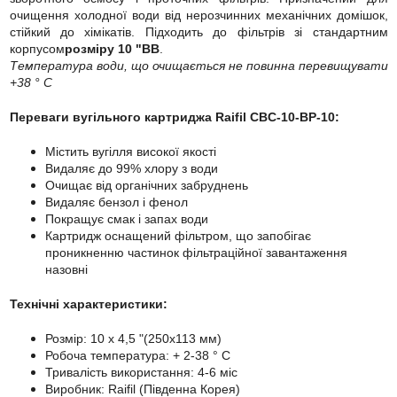
очищення холодної води від нерозчинних механічних домішок,
стійкий до хімікатів. Підходить до фільтрів зі стандартним
корпусом
розміру 10 "BB
.
Температура води, що очищається не повинна перевищувати
+38 ° С
Переваги вугільного картриджа Raifil CBC-10-BP-10:
Містить вугілля високої якості
Видаляє до 99% хлору з води
Очищає від органічних забруднень
Видаляє бензол і фенол
Покращує смак і запах води
Картридж оснащений фільтром, що запобігає
проникненню частинок фільтраційної завантаження
назовні
Технічні характеристики:
Розмір: 10 x 4,5 "(250х113 мм)
Робоча температура: + 2-38 ° C
Тривалість використання: 4-6 міс
Виробник: Raifil (Південна Корея)