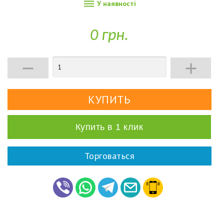

У наявності
0 грн.


Купить в 1 клик
Торговаться