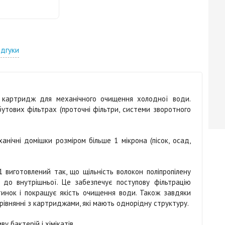
ідгуки
й картридж для механічного очищення холодної води.
утових фільтрах (проточні фільтри, системи зворотного
нічні домішки розміром більше 1 мікрона (пісок, осад,
 виготовлений так, що щільність волокон поліпропілену
 до внутрішньої. Це забезпечує поступову фільтрацію
стинок і покращує якість очищення води. Також завдяки
івнянні з картриджами, які мають однорідну структуру.
 бактерій і хімікатів.