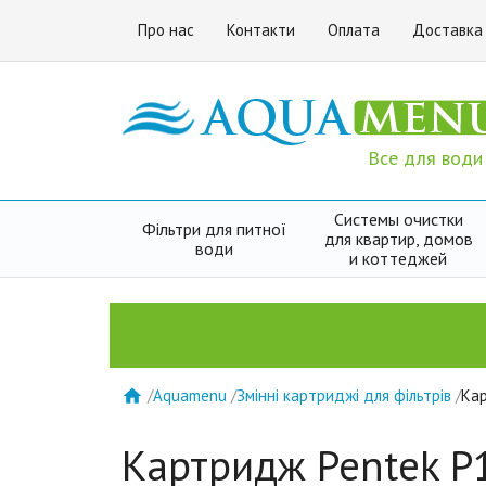
Про нас
Контакти
Оплата
Доставка
Все для води
Системы очистки
Фільтри для питної
для квартир, домов
води
и коттеджей
/
Aquamenu
/
Змінні картриджі для фільтрів
/
Кар

Картридж Pentek P1