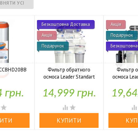
Безкоштовна Доставка
Акція
Акція
Подарунок
Подарунок
Безкоштовна
 FCCBHD20BB
Фильтр обратного
Фильтр 
осмоса Leader Standart
осмоса Lea
аявності
RO-6 bio UF
RO-6 b
4 грн.
14,999 грн.
19,64


У наявності
У н



