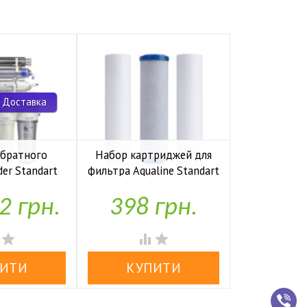
 Доставка
обратного
Набор картриджей для
Комп
der Standart
фильтра Aqualine Standart
накопите
io UF P
1-2-3
Kaplya
2 грн.
398 грн.
1,97


аявності
У наявності
У н



