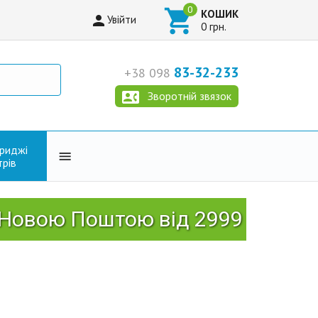

КОШИК

Увійти
0 грн.
83-32-233
+38 098

Зворотній звязок
триджі

трів
ю Поштою від 2999 грн!