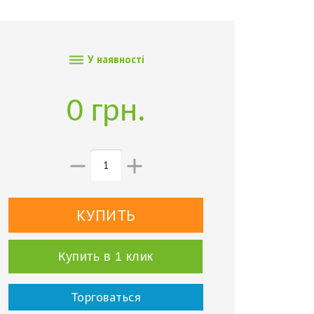

У наявності
0 грн.


Купить в 1 клик
Торговаться