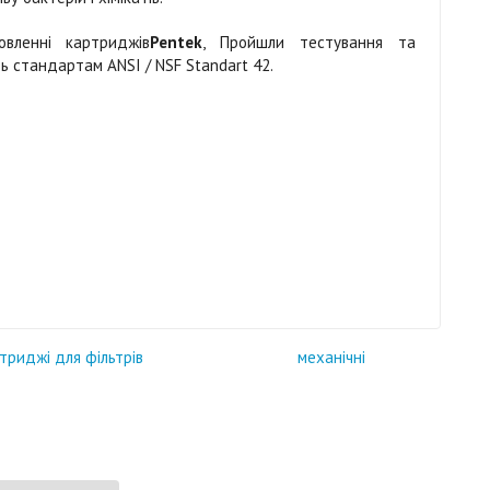
овленні картриджів
Pentek
, Пройшли тестування та
ть стандартам ANSI / NSF Standart 42.
ртриджі для фільтрів
механічні