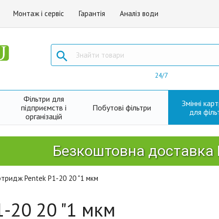
Монтаж і сервіс
Гарантія
Аналіз води

24/7
Фільтри для
Змінні кар
підприємств і
Побутові фільтри
для філь
організацій
Безкоштовна доставка Ново
тридж Pentek P1-20 20 "1 мкм
-20 20 "1 мкм