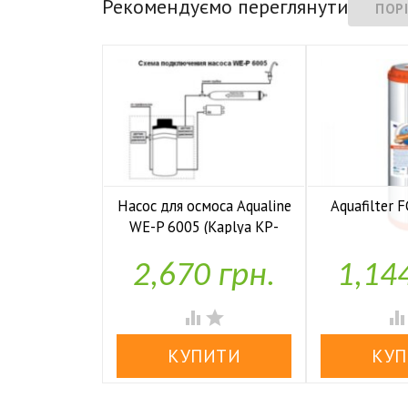
Рекомендуємо переглянути
Насос для осмоса Aqualine
Aquafilter
WE-P 6005 (Kaplya KP-

У н
P6005)
2,670 грн.
1,14

У наявності

