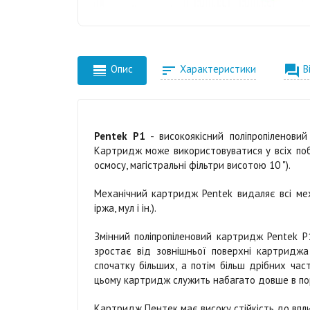



Опис
Характеристики
В
Pentek P1
- високоякісний поліпропіленови
Картридж може використовуватися у всіх поб
осмосу, магістральні фільтри висотою 10 ").
Механічний картридж Pentek видаляє всі меха
іржа, мул і ін.).
Змінний поліпропіленовий картридж Pentek P1
зростає від зовнішньої поверхні картриджа
спочатку більших, а потім більш дрібних ча
цьому картридж служить набагато довше в пор
Картридж Пентек має високу стійкість до впливу