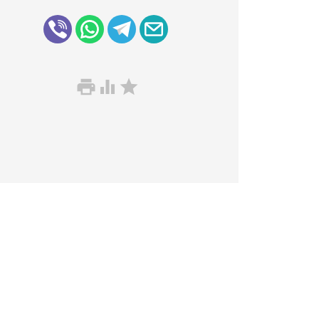


