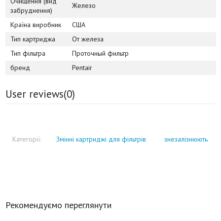
Очищення (вид
Железо
забруднення)
Країна виробник
США
Тип картриджа
От железа
Тип фільтра
Проточный фильтр
бренд
Pentair
User reviews(
0
)
Категорії:
Змінні картриджі для фільтрів
знезалізнюють
Рекомендуємо переглянути