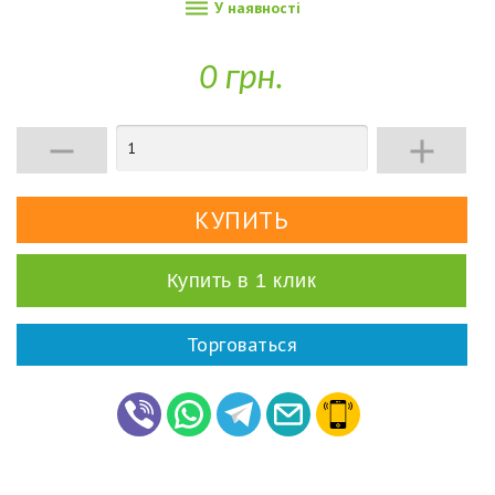

У наявності
0 грн.


Купить в 1 клик
Торговаться