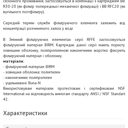
сезонного проживання, застосовується в комбінації з картриджем BB
R30-20 (як фільтр попередньої механічної фільтрації) і BB RFC20 (як
вугільного постфільтру).
Середній термін служби фільтруючого елемента залежить від
концентрації розчиненого заліза у воді
В Змінний фільтруючих елементах серії RFFE застосовується
фільтруючий матеріал BIRM. Картриджі даної серії мають пористу
зовнішню оболонку, поліпропіленові наконечники жорстко фіксують
фільтруючий матеріал і оболонку.
матеріали:
- фільтруючий матеріал: BIRM
- зовнішня оболонка: поліетилен
- наконечники: поліпропілен
- ущільнювачі: Buna-N
Використовувані матеріали протестовані і сертифіковані NSF
International на відповідність вимогам стандарту ANSI / NSF Standart
42.
Характеристики