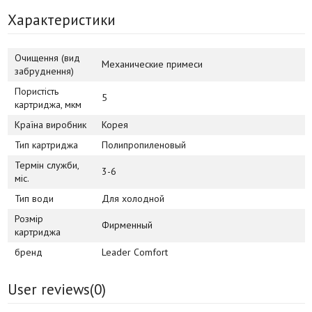
Характеристики
Очищення (вид
Механические примеси
забруднення)
Пористість
5
картриджа, мкм
Країна виробник
Корея
Тип картриджа
Полипропиленовый
Термін служби,
3-6
міс.
Тип води
Для холодной
Розмір
Фирменный
картриджа
бренд
Leader Comfort
User reviews(
0
)