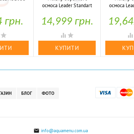
осмоса Leader Standart
осмоса Lea
аявності
RO-6 bio UF
RO-6 b
4 грн.
14,999 грн.
19,64


У наявності
У н




ГАЗИН
БЛОГ
ФОТО
info@aquamenu.com.ua
