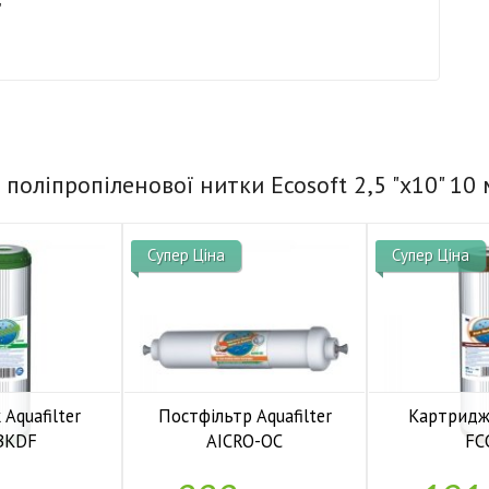
 поліпропіленової нитки Ecosoft 2,5 "x10" 10
Супер Ціна
Супер Ціна
Aquafilter
Постфільтр Aquafilter
Картридж 
BKDF
AICRO-QC
FC
аявності
У наявності
У н