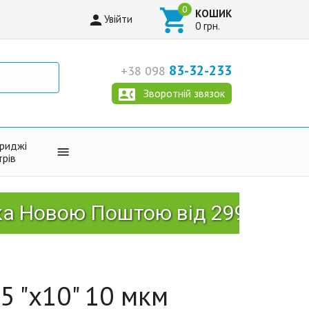

КОШИК

Увійти
0 грн.
83-32-233
+38 098

Зворотній звязок
триджі

трів
ою Поштою від 2999 грн!
5 "x10" 10 мкм