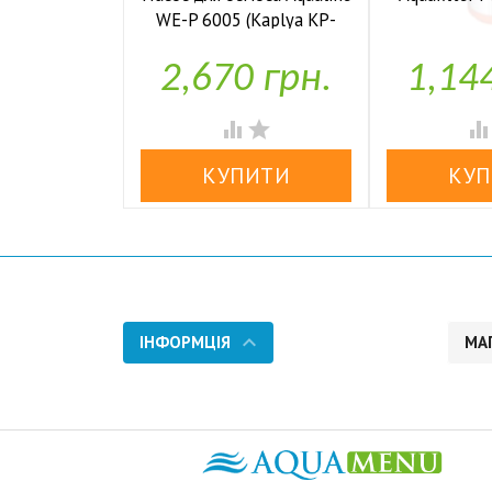
WE-P 6005 (Kaplya KP-

У н
P6005)
2,670 грн.
1,14

У наявності


ІНФОРМЦІЯ
МА