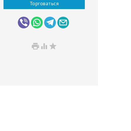
Торговаться


