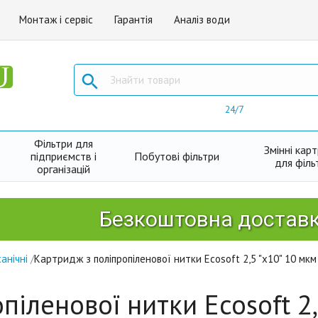
Монтаж і сервіс
Гарантія
Аналіз води

24/7
Фільтри для
Змінні кар
підприємств і
Побутові фільтри
для філь
організацій
Безкоштовна доставка Нов
анічні
/
Картридж з поліпропіленової нитки Ecosoft 2,5 "x10" 10 мкм
піленової нитки Ecosoft 2,