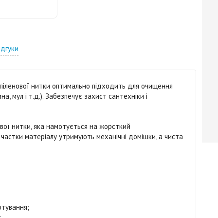
ідгуки
опіленової нитки оптимально підходить для очищення
на, мул і т.д.). Забезпечує захист сантехніки і
вої нитки, яка намотується на жорсткий
 частки матеріалу утримують механічні домішки, а чиста
отування;
;