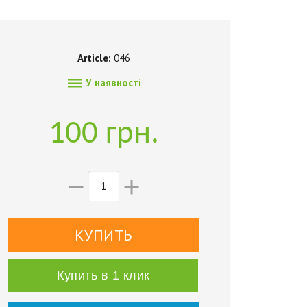
Article:
046

У наявності
100 грн.


Купить в 1 клик