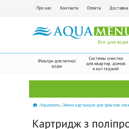
Про нас
Контакти
Оплата
Доставка
Все для води
Системы очистки
Фільтри для питної
для квартир, домов
води
и коттеджей
/
Aquamenu
/
Змінні картриджі для фільтрів
/
мех

Картридж з поліпро