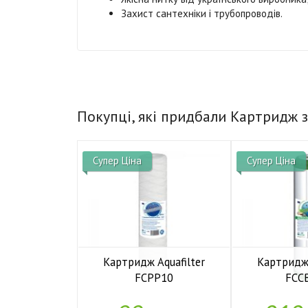
Захист сантехніки і трубопроводів.
Покупці, які придбали Картридж з
Супер Ціна
Супер Ціна
Картридж Aquafilter
Картридж 
FCPP10
FCC
У наявності
У н