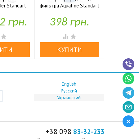
der Standart
фильтра Aqualine Standart
накопите
io UF P
1-2-3
Kaplya
2 грн.
398 грн.
1,97


аявності
У наявності
У н




English
Русский
Украинский
+38 098
83-32-233