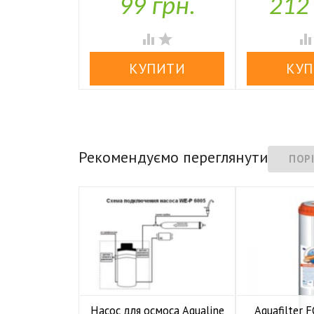


99 грн.
212


Рекомендуємо переглянути
Насос для осмоса Aqualine
Aquafilter