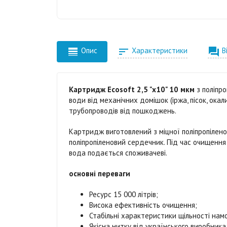



Опис
Характеристики
В
Картридж Ecosoft 2,5 "x10" 10 мкм
з поліпр
води від механічних домішок (іржа, пісок, окали
трубопроводів від пошкоджень.
Картридж виготовлений з міцної поліпропілено
поліпропіленовий сердечник. Під час очищення
вода подається споживачеві.
основні переваги
Ресурс 15 000 літрів;
Висока ефективність очищення;
Стабільні характеристики щільності нам
Якісна нитку від українського виробника