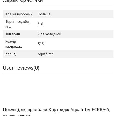
Країна виробник
Польша
Термін служби,
3-6
міс.
Тип води
Для холодной
Розмір
5" SL
картриджа
бренд
Aquafilter
User reviews(
0
)
Покупці, які придбали Картридж Aquafilter FCPRA-5,
також купили