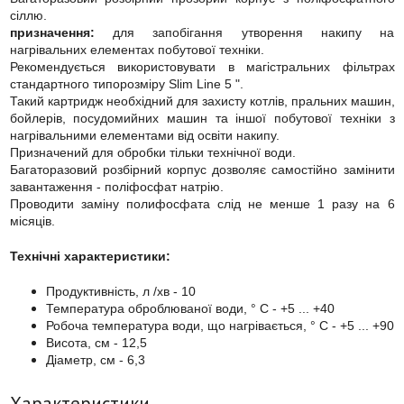
сіллю.
призначення:
для запобігання утворення накипу на
нагрівальних елементах побутової техніки.
Рекомендується використовувати в магістральних фільтрах
стандартного типорозміру Slim Line 5 ".
Такий картридж необхідний для захисту котлів, пральних машин,
бойлерів, посудомийних машин та іншої побутової техніки з
нагрівальними елементами від освіти накипу.
Призначений для обробки тільки технічної води.
Багаторазовий розбірний корпус дозволяє самостійно замінити
завантаження - поліфосфат натрію.
Проводити заміну полифосфата слід не менше 1 разу на 6
місяців.
Технічні характеристики:
Продуктивність, л /хв - 10
Температура оброблюваної води, ° С - +5 ... +40
Робоча температура води, що нагрівається, ° С - +5 ... +90
Висота, см - 12,5
Діаметр, см - 6,3
Характеристики