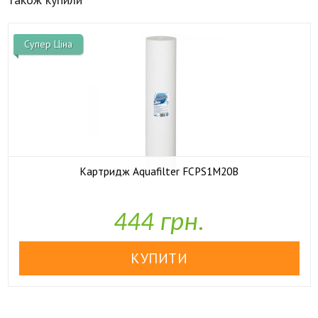
Супер Ціна
Картридж Aquafilter FCPS1M20B

У наявності
444 грн.