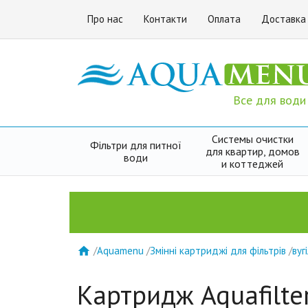
Про нас
Контакти
Оплата
Доставка
Все для води
Системы очистки
Фільтри для питної
для квартир, домов
води
и коттеджей
/
Aquamenu
/
Змінні картриджі для фільтрів
/
вуг

Картридж Aquafilt