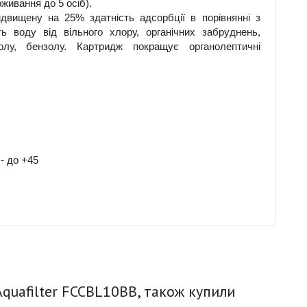
ивання до 5 осіб).
ідвищену на 25% здатність адсорбції в порівнянні з
 воду від вільного хлору, органічних забруднень,
нолу, бензолу. Картридж покращує органолептичні
- до +45
quafilter FCCBL10BB, також купили