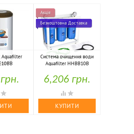
Акція
Супер Ціна
Безкоштовна Доставка
Aquafilter
Система очищення води
Картридж 
E10BB
Aquafilter HHBB10B
FCCBK


аявності
У наявності
У н
 грн.
6,206 грн.
717



