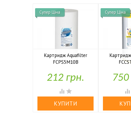
Супер Ціна
Супер Ціна
Картридж Aquafilter
Картридж 
FCPS5M10B
FCCS


У наявності
У н
212 грн.
750

