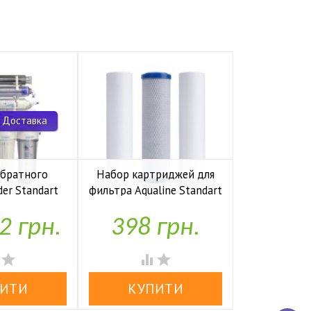
 Доставка
обратного
Набор картриджей для
Комп
der Standart
фильтра Aqualine Standart
накопите
io UF P
1-2-3
Kaplya
2 грн.
398 грн.
1,97


аявності
У наявності
У н



