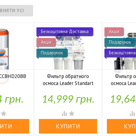
Безкоштовна Доставка
Акція
Акція
Подарунок
Подарунок
Безкоштовна
 FCCBHD20BB
Фильтр обратного
Фильтр 
осмоса Leader Standart
осмоса Lea
аявності
RO-6 bio UF
RO-6 b
4 грн.
14,999 грн.
19,64


У наявності
У н



