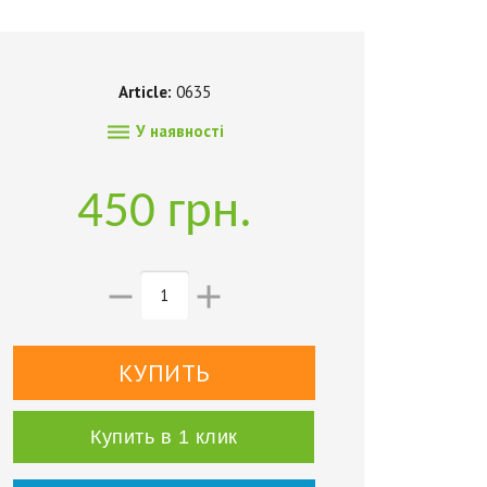
Article:
0635

У наявності
450 грн.


Купить в 1 клик