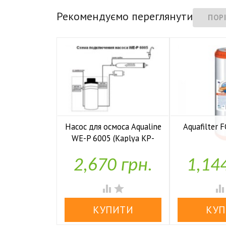
Рекомендуємо переглянути
Насос для осмоса Aqualine
Aquafilter
WE-P 6005 (Kaplya KP-

У н
P6005)
2,670 грн.
1,14

У наявності

