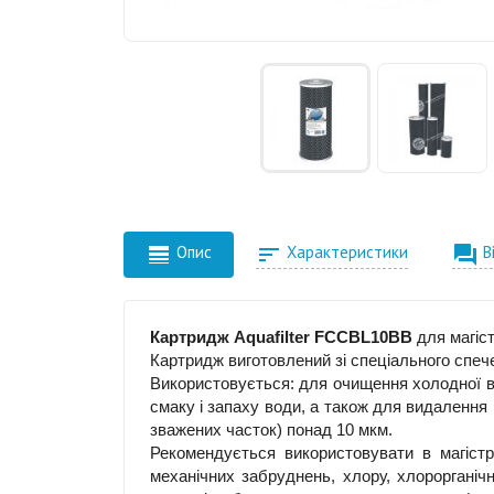



Опис
Характеристики
В
Картридж Aquafilter FCCBL10BB
для магіст
Картридж виготовлений зі спеціального спече
Використовується: для очищення холодної во
смаку і запаху води, а також для видалення м
зважених часток) понад 10 мкм.
Рекомендується використовувати в магіст
механічних забруднень, хлору, хлорорганіч