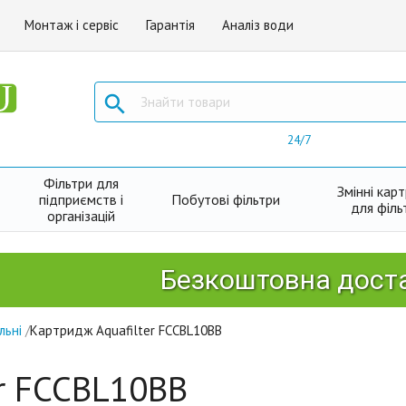
Монтаж і сервіс
Гарантія
Аналіз води

24/7
Фільтри для
Змінні кар
підприємств і
Побутові фільтри
для філь
організацій
Безкоштовна доставка Н
ільні
/
Картридж Aquafilter FCCBL10BB
er FCCBL10BB