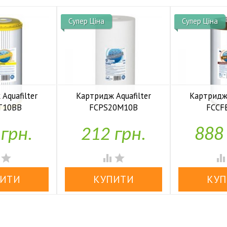
Супер Ціна
Супер Ціна
Aquafilter
Картридж Aquafilter
Картридж 
T10BB
FCPS20M10B
FCCF


аявності
У наявності
У н
 грн.
212 грн.
888



