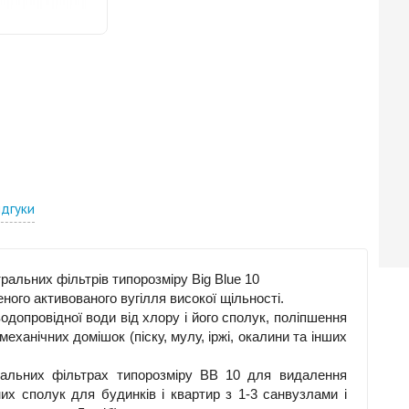
ідгуки
ральних фільтрів типорозміру Big Blue 10
ного активованого вугілля високої щільності.
допровідної води від хлору і його сполук, поліпшення
еханічних домішок (піску, мулу, іржі, окалини та інших
ральних фільтрах типорозміру ВВ 10 для видалення
них сполук для будинків і квартир з 1-3 санвузлами і