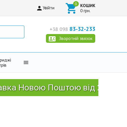

КОШИК

Увійти
0 грн.
83-32-233
+38 098

Зворотній звязок
триджі

трів
овою Поштою від 2999 грн!