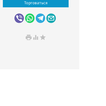
Торговаться


