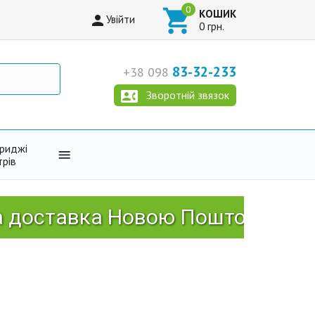

КОШИК

Увійти
0 грн.
83-32-233
+38 098

Зворотній звязок
триджі

трів
авка Новою Поштою від 2999 г