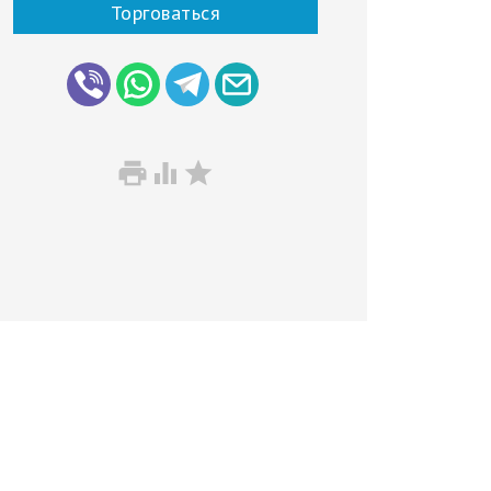
Торговаться


