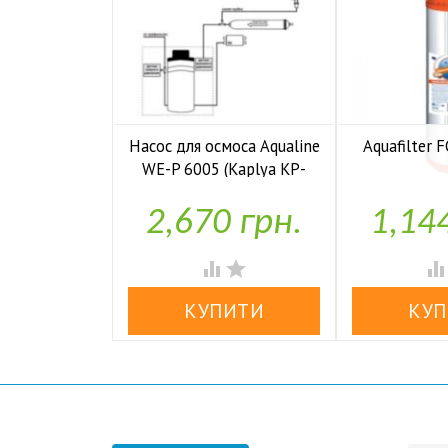
Насос для осмоса Aqualine
Aquafilter
WE-P 6005 (Kaplya KP-

У н
P6005)
2,670 грн.
1,14

У наявності

