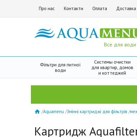
Про нас
Контакти
Оплата
Доставка
Все для води
Системы очистки
Фільтри для питної
для квартир, домов
води
и коттеджей
/
Aquamenu
/
Змінні картриджі для фільтрів
/
мех

Картридж Aquafilte