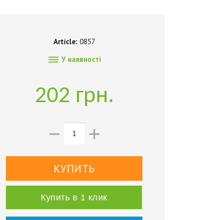
Article:
0857

У наявності
202 грн.


Купить в 1 клик