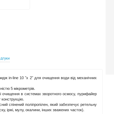
ідгуки
ридж in-line 10 "х 2" для очищення води від механічних
ністю 5 мікрометрів.
ні очищення в системах зворотного осмосу, пурифайер
 конструкцію.
існий спінений поліпропілен, який забезпечує ретельну
ку, іржі, мулу, окалини, інших зважених часток).