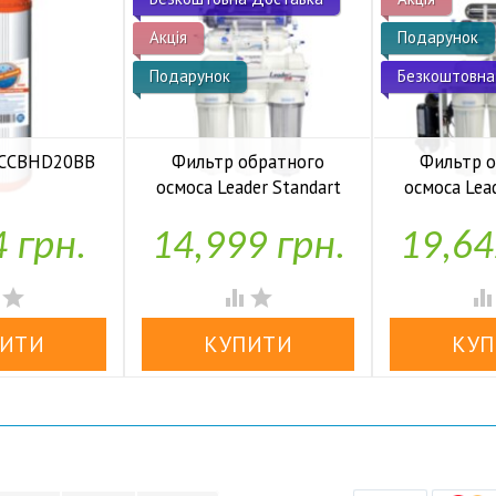
Акція
Подарунок
Подарунок
Безкоштовна
 FCCBHD20BB
Фильтр обратного
Фильтр 
осмоса Leader Standart
осмоса Lea
аявності
RO-6 bio UF
RO-6 b
4 грн.
14,999 грн.
19,64


У наявності
У н



