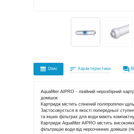



Опис
Характеристики
В
Aquafilter AIPRO - лінійний нерозбірний карт
домішок
Картридж містить спінений поліпропілен щіль
Застосовується в якості попередньої ступе
та інших фільтрах для води мають компактну
Картридж Aquafilter AIPRO містить високояк
фільтрацію води від нерозчинних домішок (піс