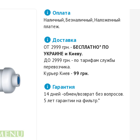

Оплата
Наличный, Безналичный, Наложенный
платеж.

Доставка
ОТ 2999 грн. -
БЕСПЛАТНО* ПО
УКРАИНЕ и Киеву.
ДО 2999 грн. - по тарифам службы
перевозчика.
Курьер Киев -
99 грн.

Гарантия
14 дней -обмен/возврат без вопросов.
5 лет гарантии на фильтр.*