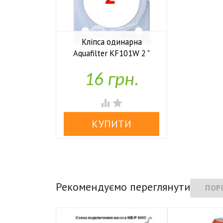
Кліпса одинарна
Aquafilter KF101W 2 "

У наявності
16 грн.


Рекомендуємо переглянути