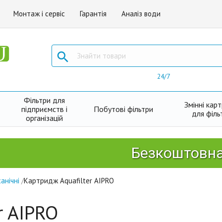
Монтаж і сервіс
Гарантія
Аналіз води

24/7
Фільтри для
Змінні кар
підприємств і
Побутові фільтри
для філь
організацій
Безкоштовна дост
анічні
/
Картридж Aquafilter AIPRO
r AIPRO