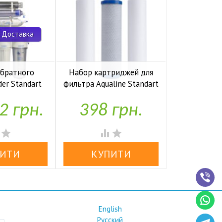
 Доставка
обратного
Набор картриджей для
Комп
der Standart
фильтра Aqualine Standart
накопите
io UF P
1-2-3
Kaplya
2 грн.
398 грн.
1,97


аявності
У наявності
У н




English
Русский