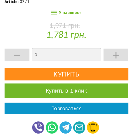
Article:
0271

У наявності
1,971 грн.
1,781 грн.


Купить в 1 клик
Торговаться