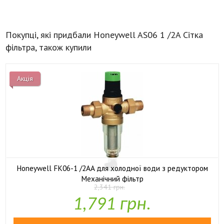
Покупці, які придбали Honeywell AS06 1 /2A Сітка
фільтра, також купили
Акція
Honeywell FK06-1 /2AA для холодної води з редуктором
Механічний фільтр
2,341 грн.

У наявності
1,791 грн.