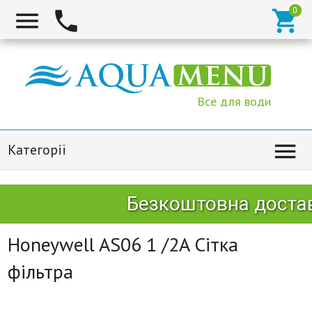



Все для води

Категорії
Безкоштовна достав
Honeywell AS06 1 /2A Сітка
фільтра