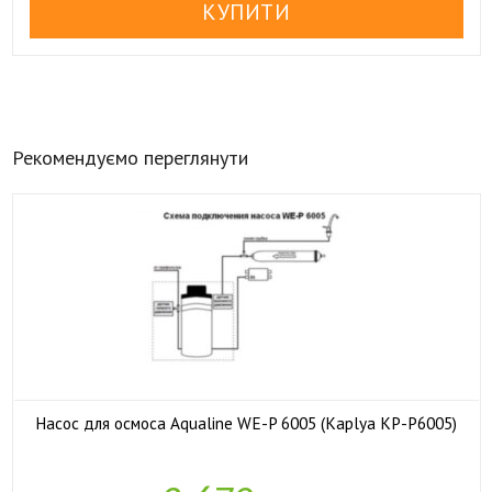
Рекомендуємо переглянути
Насос для осмоса Aqualine WE-P 6005 (Kaplya KP-P6005)

У наявності