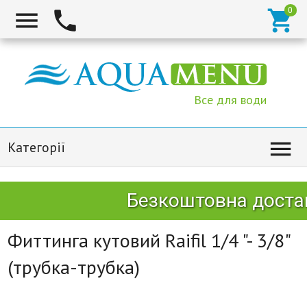



Все для води

Категорії
Безкоштовна достав
Фиттинга кутовий Raifil 1/4 "- 3/8"
(трубка-трубка)