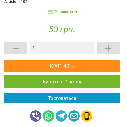
Article:
01042

У наявності
50 грн.


Купить в 1 клик
Торговаться