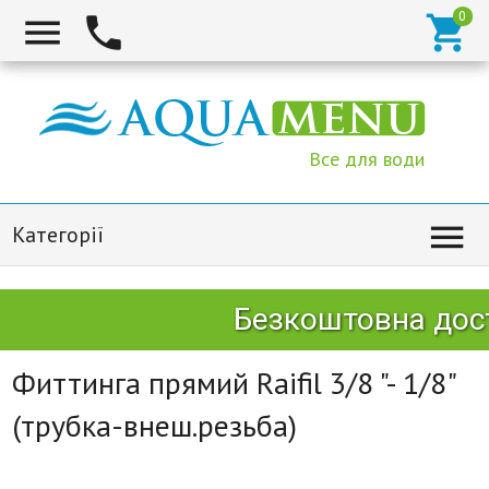



Все для води

Категорії
Безкоштовна дост
Фиттинга прямий Raifil 3/8 "- 1/8"
(трубка-внеш.резьба)