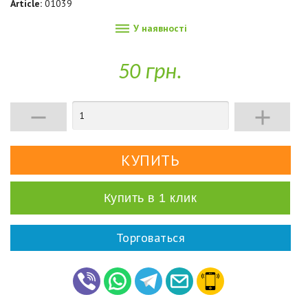
Article:
01039

У наявності
50 грн.


Купить в 1 клик
Торговаться