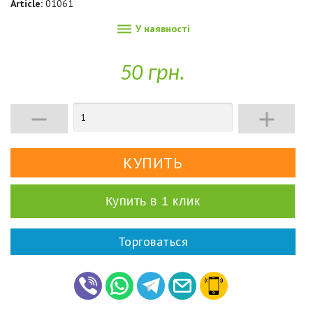
Article:
01061

У наявності
50 грн.


Купить в 1 клик
Торговаться