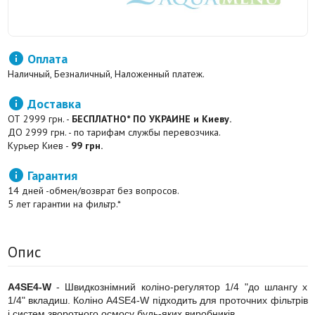

Оплата
Наличный, Безналичный, Наложенный платеж.

Доставка
ОТ 2999 грн. -
БЕСПЛАТНО* ПО УКРАИНЕ и Киеву.
ДО 2999 грн. - по тарифам службы перевозчика.
Курьер Киев -
99 грн.

Гарантия
14 дней -обмен/возврат без вопросов.
5 лет гарантии на фильтр.*
Опис
A4SE4-W
- Швидкознімний коліно-регулятор 1/4 "до шлангу x
1/4" вкладиш. Коліно A4SE4-W підходить для проточних фільтрів
і систем зворотного осмосу будь-яких виробників.