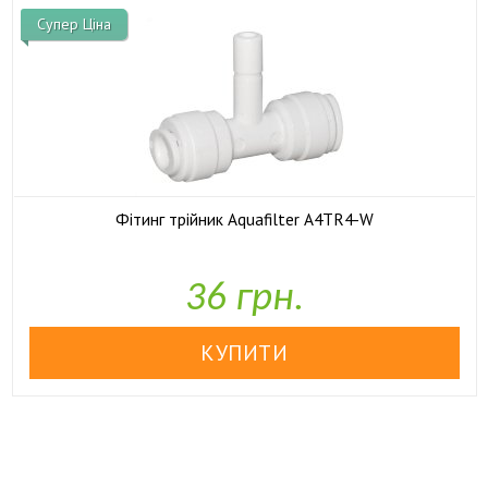
Супер Ціна
Фітинг трійник Aquafilter A4TR4-W

У наявності
36 грн.