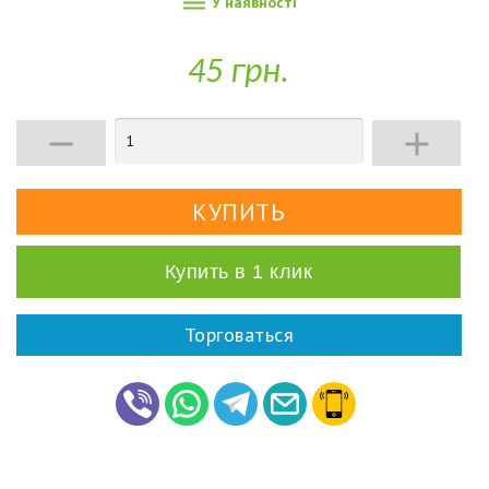

У наявності
45 грн.


Купить в 1 клик
Торговаться