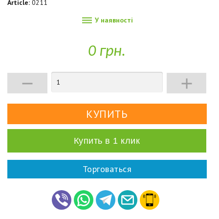
Article:
0211

У наявності
0 грн.


Купить в 1 клик
Торговаться