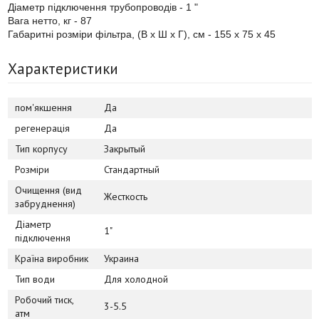
Діаметр підключення трубопроводів - 1 "
Вага нетто, кг - 87
Габаритні розміри фільтра, (В х Ш х Г), см - 155 х 75 х 45
Характеристики
пом'якшення
Да
регенерація
Да
Тип корпусу
Закрытый
Розміри
Стандартный
Очищення (вид
Жесткость
забруднення)
Діаметр
1"
підключення
Країна виробник
Украина
Тип води
Для холодной
Робочий тиск,
3-5.5
атм