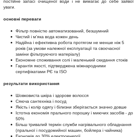
постійне запасі очищеної води і не вимагає до себе зайвої
уваги.
основні переваги
Фільтр повністю автоматизований, безшумний
Чистий і м'яка вода кожен день
Надійна і ефективна робота протягом не менше ніж 5
років (за умови належної експлуатації та своєчасної
заміни фільтруючого матеріалу)
Економне споживання солі і маленький скидання стоків
Гарантія якості, підтверджена міжнародними
сертифікатами РЄ та ISO
результати використання
Шовковиста шкіра і здорове волосся
Сяюча сантехніка і посуд
Якість і колір одягу і білизни зберігається значно довше
Істотна економія прального порошку і миючих засобів - до
50%
Більш тривалий термін служби нагрівального обладнання
(пральної і посудомийної машин, бойлера і чайника)
Економія до 30% електроенергії