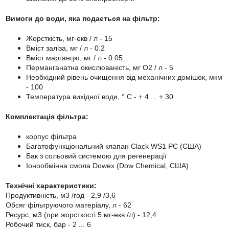
Вимоги до води, яка подається на фільтр:
Жорсткість, мг-екв / л - 15
Вміст заліза, мг / л - 0.2
Вміст марганцю, мг / л - 0.05
Перманганатна окислюваність, мг О2 / л - 5
Необхідний рівень очищення від механічних домішок, мкм
- 100
Температура вихідної води, ° С - + 4 ... + 30
Комплектація фільтра:
корпус фільтра
Багатофункціональний клапан Clack WS1 РЄ (США)
Бак з сольовий системою для регенерації
Іонообмінна смола Dowex (Dow Chemical, США)
Технічні характеристики:
Продуктивність, м3 /год - 2,9 /3,6
Обсяг фільтруючого матеріалу, л - 62
Ресурс, м3 (при жорсткості 5 мг-екв /л) - 12,4
Робочий тиск, бар - 2 ... 6