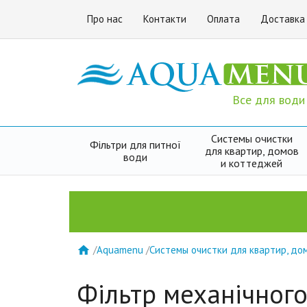
Про нас
Контакти
Оплата
Доставка
Все для води
Системы очистки
Фільтри для питної
для квартир, домов
води
и коттеджей
/
Aquamenu
/
Системы очистки для квартир, до

Фільтр механічного