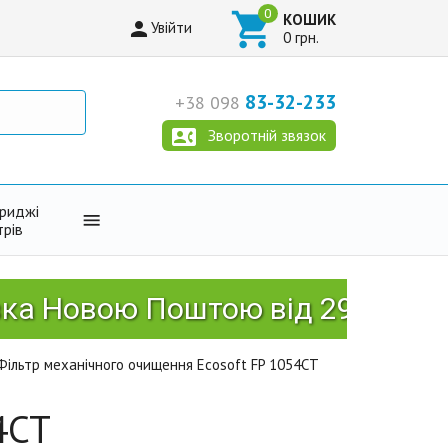

КОШИК

Увійти
0 грн.
83-32-233
+38 098

Зворотній звязок
триджі

трів
вою Поштою від 2999 грн!
Фільтр механічного очищення Ecosoft FP 1054CT
4CT