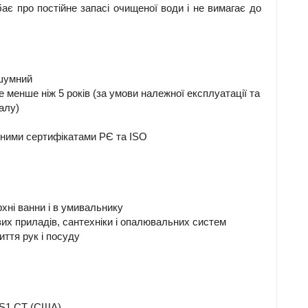
ає про постійне запасі очищеної води і не вимагає до
зшумний
 менше ніж 5 років (за умови належної експлуатації та
алу)
одними сертифікатами РЄ та ISO
рхні ванни і в умивальнику
их приладів, сантехніки і опалювальних систем
иття рук і посуду
WS1 СТ (США)