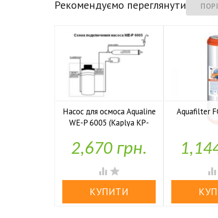
Рекомендуємо переглянути
Насос для осмоса Aqualine
Aquafilter
WE-P 6005 (Kaplya KP-

У н
P6005)
2,670 грн.
1,14

У наявності

