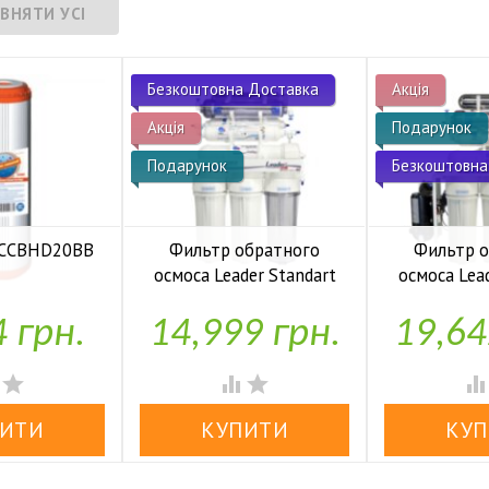
Безкоштовна Доставка
Акція
Акція
Подарунок
Подарунок
Безкоштовна
 FCCBHD20BB
Фильтр обратного
Фильтр 
осмоса Leader Standart
осмоса Lea
аявності
RO-6 bio UF
RO-6 b
4 грн.
14,999 грн.
19,64


У наявності
У н



