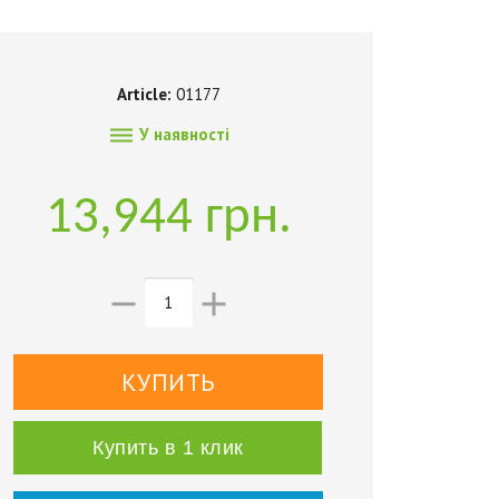
Article:
01177

У наявності
13,944 грн.


Купить в 1 клик