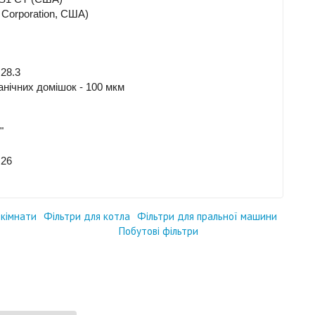
 Corporation, США)
 28.3
анічних домішок - 100 мкм
"
 26
 кімнати
Фільтри для котла
Фільтри для пральної машини
Побутові фільтри