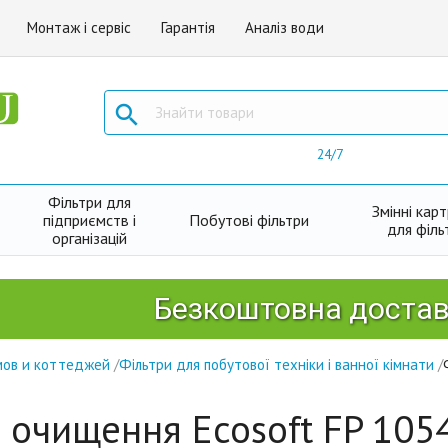
Монтаж і сервіс
Гарантія
Аналіз води

24/7
Фільтри для
Змінні кар
підприємств і
Побутові фільтри
для філь
організацій
Безкоштовна доставка Но
мов и коттеджей
/
Фільтри для побутової техніки і ванної кімнати
/
 очищення Ecosoft FP 105