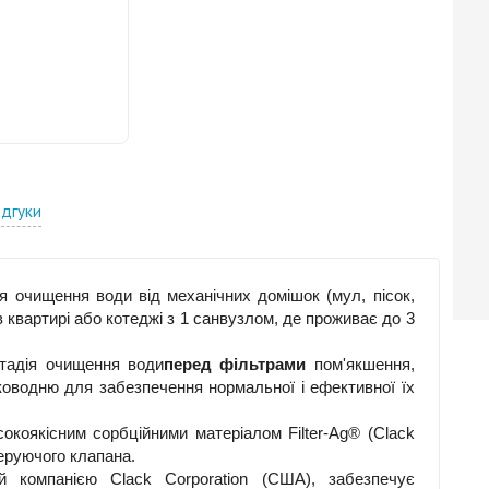
ідгуки
 очищення води від механічних домішок (мул, пісок,
в квартирі або котеджі з 1 санвузлом, де проживає до 3
тадія очищення води
перед фільтрами
пом'якшення,
рководню для забезпечення нормальної і ефективної їх
сокоякісним сорбційними матеріалом Filter-Ag® (Clack
керуючого клапана.
й компанією Clack Corporation (США), забезпечує