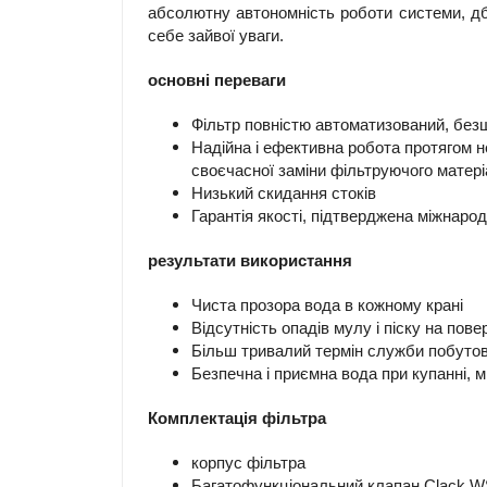
абсолютну автономність роботи системи, дб
себе зайвої уваги.
основні переваги
Фільтр повністю автоматизований, бе
Надійна і ефективна робота протягом не
своєчасної заміни фільтруючого матері
Низький скидання стоків
Гарантія якості, підтверджена міжнар
результати використання
Чиста прозора вода в кожному крані
Відсутність опадів мулу і піску на пове
Більш тривалий термін служби побутов
Безпечна і приємна вода при купанні, м
Комплектація фільтра
корпус фільтра
Багатофункціональний клапан Clack 