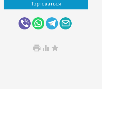
Торговаться


