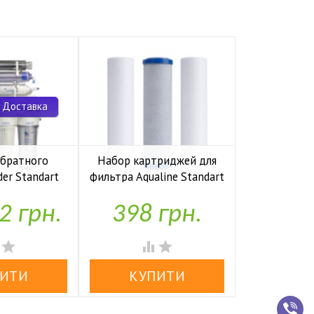
 Доставка
обратного
Набор картриджей для
Комп
der Standart
фильтра Aqualine Standart
накопите
io UF P
1-2-3
Kaplya
2 грн.
398 грн.
1,97


аявності
У наявності
У н



